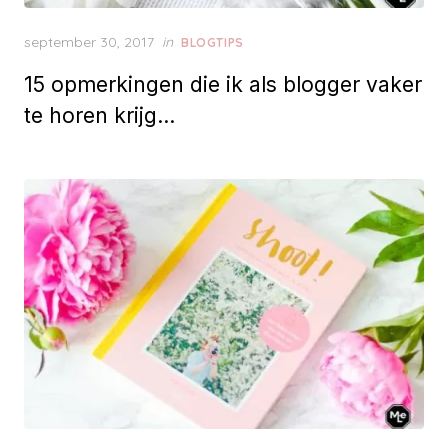
P
september 30, 2017
in
BLOGTIPS
o
15 opmerkingen die ik als blogger vaker
s
t
te horen krijg…
e
d
o
n