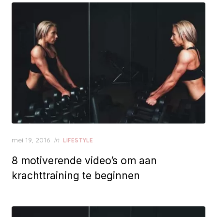
d
o
n
P
mei 19, 2016
in
LIFESTYLE
o
8 motiverende video’s om aan
s
t
krachttraining te beginnen
e
d
o
n