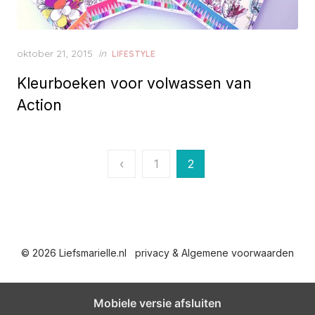
P
oktober 21, 2015
in
LIFESTYLE
o
Kleurboeken voor volwassen van
s
t
Action
e
d
o
n
B
‹
1
2
e
r
i
© 2026 Liefsmarielle.nl
privacy & Algemene voorwaarden
c
h
Mobiele versie afsluiten
t