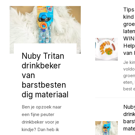
Tips
kind
groe
late
WIN
Help
van
Nuby Tritan
Je ki
drinkbeker
vold
van
groen
eten,
barstbesten
best 
dig materiaal
Nuby
Ben je opzoek naar
drin
een fijne peuter
bars
drinkbeker voor je
mate
kindje? Dan heb ik