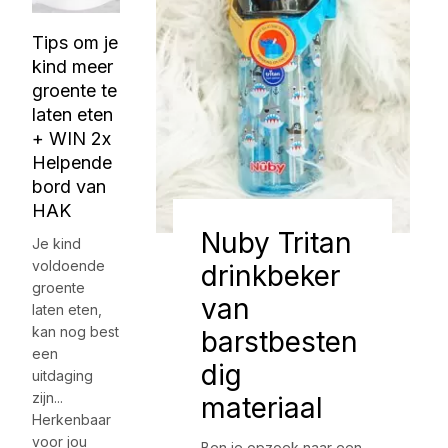
Tips om je
kind meer
groente te
laten eten
+ WIN 2x
Helpende
bord van
HAK
Nuby Tritan
Je kind
voldoende
drinkbeker
groente
van
laten eten,
kan nog best
barstbesten
een
dig
uitdaging
zijn...
materiaal
Herkenbaar
voor jou
Ben je opzoek naar een