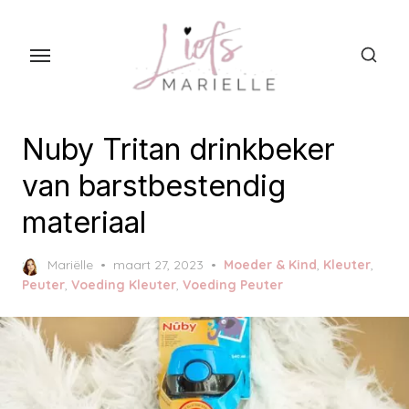
S
k
i
p
t
o
Nuby Tritan drinkbeker
t
van barstbestendig
h
materiaal
e
c
P
Mariëlle
maart 27, 2023
Moeder & Kind
,
Kleuter
,
o
o
Peuter
,
Voeding Kleuter
,
Voeding Peuter
n
s
t
t
e
e
d
n
o
t
n