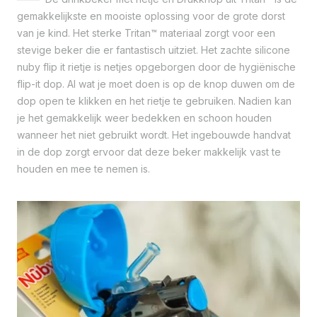
gemakkelijkste en mooiste oplossing voor de grote dorst
van je kind. Het sterke Tritan™ materiaal zorgt voor een
stevige beker die er fantastisch uitziet. Het zachte silicone
nuby flip it rietje is netjes opgeborgen door de hygiënische
flip-it dop. Al wat je moet doen is op de knop duwen om de
dop open te klikken en het rietje te gebruiken. Nadien kan
je het gemakkelijk weer bedekken en schoon houden
wanneer het niet gebruikt wordt. Het ingebouwde handvat
in de dop zorgt ervoor dat deze beker makkelijk vast te
houden en mee te nemen is.