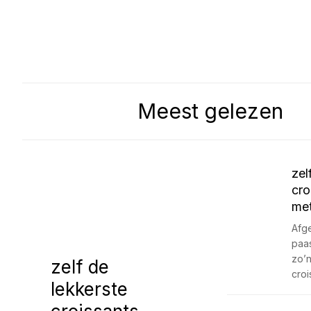
Meest gelezen
zel
cro
met
Afg
paa
zo’n
zelf de
croi
lekkerste