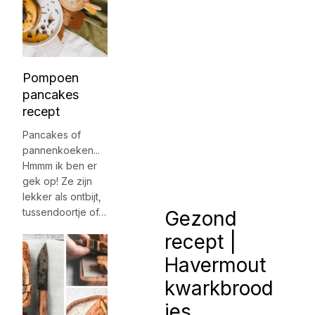
Pompoen
pancakes
recept
Pancakes of
pannenkoeken...
Hmmm ik ben er
gek op! Ze zijn
lekker als ontbijt,
tussendoortje of…
Gezond
recept |
Havermout
kwarkbrood
jes