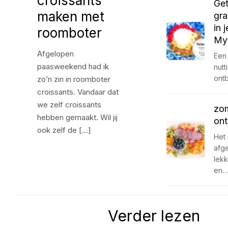
croissants
Get
maken met
gra
in 
roomboter
My
Afgelopen
Een 
paasweekend had ik
nutt
ontb
zo’n zin in roomboter
croissants. Vandaar dat
we zelf croissants
zom
hebben gemaakt. Wil jij
ont
ook zelf de […]
Het 
afg
lek
en…
Verder lezen