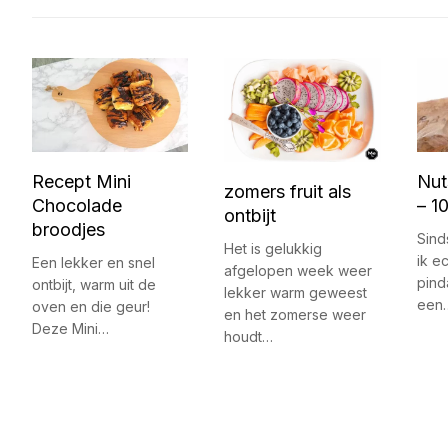
Recept Mini
Nut
zomers fruit als
Chocolade
– 1
ontbijt
broodjes
Sind
Het is gelukkig
ik e
Een lekker en snel
afgelopen week weer
pind
ontbijt, warm uit de
lekker warm geweest
een
oven en die geur!
en het zomerse weer
Deze Mini…
houdt…