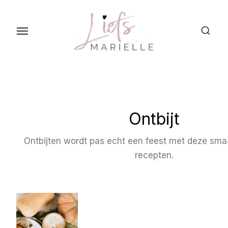
S
k
i
p
t
o
t
h
Ontbijt
e
c
Ontbijten wordt pas echt een feest met deze smaa
o
recepten.
n
t
e
n
t