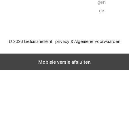
e
gen
de
r
i
c
© 2026 Liefsmarielle.nl
privacy & Algemene voorwaarden
h
t
Mobiele versie afsluiten
e
n
p
a
g
i
n