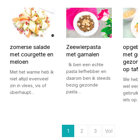
zomerse salade
Zeewierpasta
opgeb
met courgette en
met garnalen
met g
meloen
gezon
Ik ben een echte
op taf
pasta liefhebber en
Met het warme heb ik
daarom ben ik steeds
niet altijd evenveel
We heb
bezig gezonde
zin in vlees, vis of
wel een
pasta…
überhaupt…
gebruik
iets op
B
1
2
3
Vol