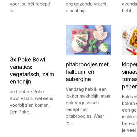
voor jou hét recept!
erg gezonde vrucht,
avondma
Ik…
omdat hij…
hebt sl
3x Poke Bowl
pitabroodjes met
kippe
variaties:
halloumi en
sinaa
vegetarisch, zalm
aubergine
tomaa
en tonijn
peper
Vandaag heb ik een
Je hebt de Poke
lekker makkelijk, maar
Bakken
Bowl vast al wel eens
ook vegetarisch
koken of
voorbij zien komen.
recept met
een gev
Een Poke…
pitabroodjes. Waar
makkeli
je…
bereide
je veel