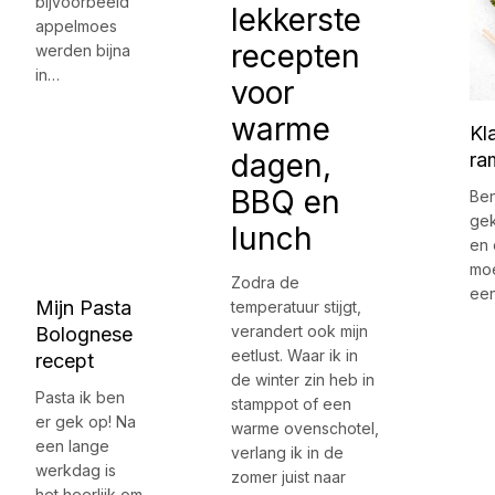
bijvoorbeeld
lekkerste
appelmoes
recepten
werden bijna
in…
voor
warme
Kl
dagen,
ra
BBQ en
Ben
gek
lunch
en 
moe
Zodra de
ee
Mijn Pasta
temperatuur stijgt,
verandert ook mijn
Bolognese
eetlust. Waar ik in
recept
de winter zin heb in
Pasta ik ben
stamppot of een
er gek op! Na
warme ovenschotel,
een lange
verlang ik in de
werkdag is
zomer juist naar
het heerlijk om