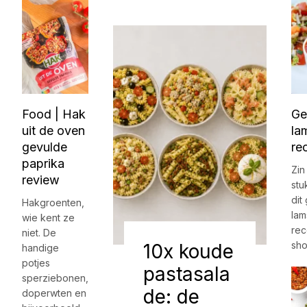
Food | Hak
Ge
uit de oven
la
gevulde
re
paprika
Zin
review
stu
dit
Hakgroenten,
lam
wie kent ze
rec
niet. De
sho
10x koude
handige
potjes
pastasala
sperziebonen,
de: de
doperwten en