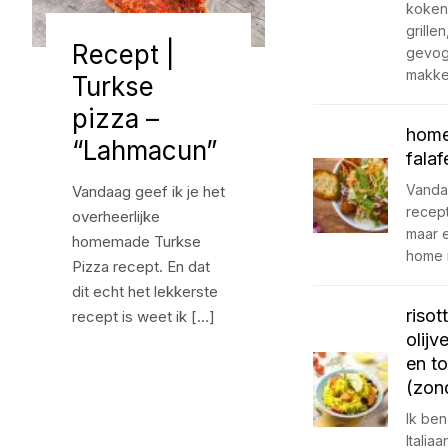
koken
grillen
Recept |
gevoge
makke
Turkse
pizza –
hom
“Lahmacun”
falaf
Vanda
Vandaag geef ik je het
recept
overheerlijke
maar 
homemade Turkse
home 
Pizza recept. En dat
dit echt het lekkerste
risot
recept is weet ik […]
olijv
en t
(zon
Ik be
Italia