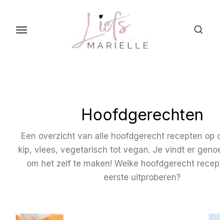
S
k
i
p
t
o
t
h
Hoofdgerechten
e
c
Een overzicht van alle hoofdgerecht recepten op d
o
kip, vlees, vegetarisch tot vegan. Je vindt er genoe
n
om het zelf te maken! Welke hoofdgerecht recept 
t
eerste uitproberen?
e
n
t