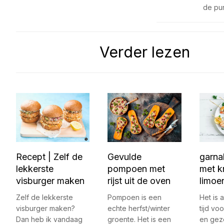
de pu
Verder lezen
Recept | Zelf de
Gevulde
garna
lekkerste
pompoen met
met k
visburger maken
rijst uit de oven
limoe
Zelf de lekkerste
Pompoen is een
Het is 
visburger maken?
echte herfst/winter
tijd vo
Dan heb ik vandaag
groente. Het is een
en gez