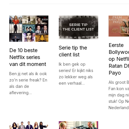
Eerste
Serie tip the
De 10 beste
Bollywoo
client list
Netflix series
op Netfl
van dit moment
Ik ben gek op
Ratan D
series! Er kijkt niks
Payo
Ben jij net als ik ook
zo lekker weg als
zo’n serie freak? En
Als groot 
een verhaal…
als dan de
Fan kon v
aflevering…
mijn dag n
stuk! Op Ne
Nederlan