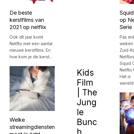
De beste
Squi
kerstfilms van
op Net
2021 op netflix
Serie 
Ook dit jaar komt
Pas en
Netflix met een aantal
weken 
nieuwe kerstfilms. En
Zuid-K
hoe kom je de kerst…
Netflix
Squid 
Netflix 
Kids
Het is
Film
wereld
| The
Jung
le
Welke
Bunc
streamingdiensten
h