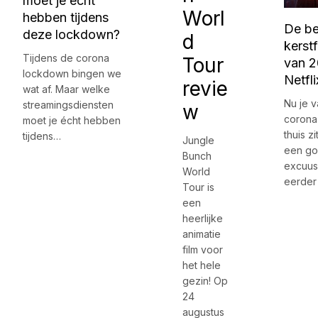
moet je écht
Worl
hebben tijdens
De be
deze lockdown?
d
kerstf
Tijdens de corona
Tour
van 
lockdown bingen we
Netfli
revie
wat af. Maar welke
Nu je 
streamingsdiensten
w
corona
moet je écht hebben
thuis zi
tijdens…
Jungle
een g
Bunch
excuus
World
eerder
Tour is
een
heerlijke
animatie
film voor
het hele
gezin! Op
24
augustus