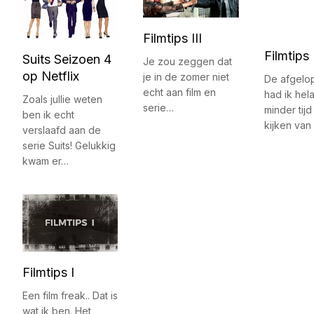
Filmtips III
Filmtips 
Suits Seizoen 4
Je zou zeggen dat
op Netflix
je in de zomer niet
De afgelop
echt aan film en
had ik hel
Zoals jullie weten
serie…
minder tijd
ben ik echt
kijken van
verslaafd aan de
serie Suits! Gelukkig
kwam er…
Filmtips I
Een film freak.. Dat is
wat ik ben. Het