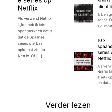
e series op
Serie t
client l
Netflix
Ik ben g
Als verwend Netflix
series! Er
kijker heb ik iets
zo lekke
opgemerkt en dat is
dat de Spaanse
10 x
series sterk in
spaans
opkomst zijn op
series 
Netflix. Of […]
Netflix
Als ver
Netflix k
ik iets 
en dat…
Verder lezen