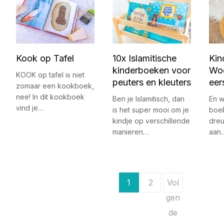
Kook op Tafel
10x Islamitische
Kin
kinderboeken voor
Woe
KOOK op tafel is niet
peuters en kleuters
eer
zomaar een kookboek,
nee! In dit kookboek
Ben je Islamitisch, dan
En w
vind je…
is het super mooi om je
boek
kindje op verschillende
dreu
manieren…
aan
B
1
2
Vol
e
gen
de
r