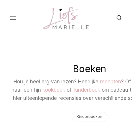
S
k
i
p
t
o
t
h
Boeken
e
c
Hou je heel erg van lezen? Heerlijke
recepten
? Of
o
naar een fijn
kookboek
of
kinderboek
om cadeau te
n
hier uiteenlopende recensies over verschillende s
t
e
Kinderboeken
n
t