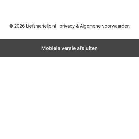
i
c
© 2026 Liefsmarielle.nl
privacy & Algemene voorwaarden
h
t
Mobiele versie afsluiten
e
n
p
a
g
i
n
e