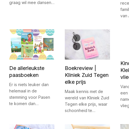
graag wil mee dansen…
rece
fami
van
Kin
De allerleukste
Boekreview |
Kle
paasboeken
Kliniek Zuid Tegen
vli
elke prijs
Er is niets leuker dan
Vand
helemaal in de
Maak kennis met de
een 
stemming voor Pasen
wereld van Kliniek Zuid
name
te komen dan…
Tegen elke prijs, waar
vlie
schoonheid te…