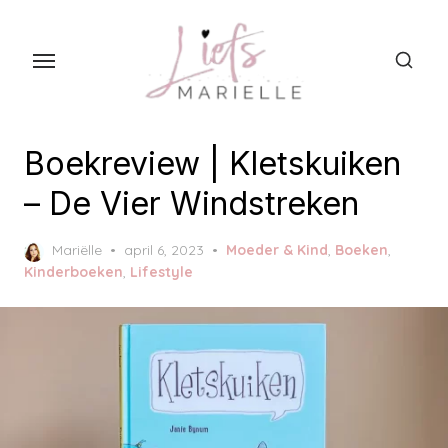
S
k
i
p
t
o
Boekreview | Kletskuiken
t
– De Vier Windstreken
h
e
P
Mariëlle
april 6, 2023
Moeder & Kind
,
Boeken
,
c
o
Kinderboeken
,
Lifestyle
s
o
t
n
e
t
d
o
e
n
n
t