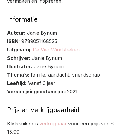
vermaken en inspireren.
Informatie
Auteur:
Janie Bynum
ISBN:
9789051168525
Uitgeverij:
De Vier Windstreken
Schrijver:
Janie Bynum
Illustrator:
Janie Bynum
Thema’s:
familie, aandacht, vriendschap
Leeftijd:
Vanaf 3 jaar
Verschijningsdatum:
juni 2021
Prijs en verkrijgbaarheid
Kletskuiken is
verkrijgbaar
voor een prijs van €
15,99