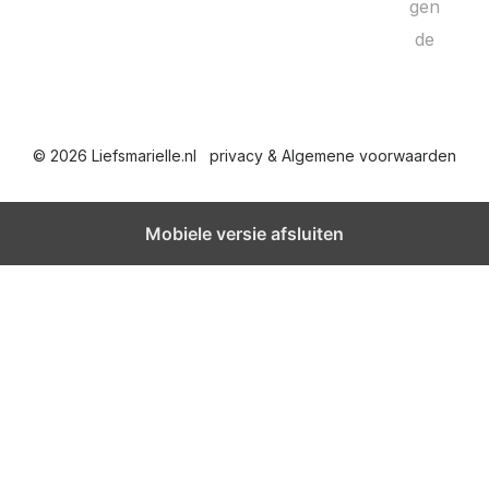
e
gen
de
r
i
c
© 2026 Liefsmarielle.nl
privacy & Algemene voorwaarden
h
t
Mobiele versie afsluiten
e
n
p
a
g
i
n