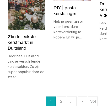
De 
DIY | pasta
ker
kerstslinger
Vid
Heb je geen zin om
Ben 
voor kerst dure
kert
kerstversiering te
denk 
21x de leukste
kopen? En wil je…
kers
kerstmarkt in
Duitsland
Door heel Duitsland
vind je verschillende
kerstmarkten. Ze zijn
super populair door de
sfeer…
B
1
2
…
7
Vol