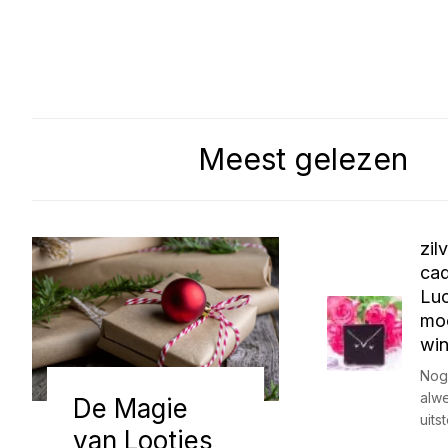
Meest gelezen
zil
cad
Luc
mo
win
Nog 
alw
De Magie
uits
van Lootjes