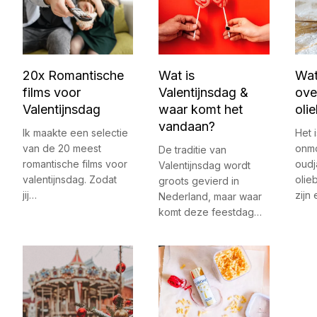
20x Romantische
Wat is
Wat
films voor
Valentijnsdag &
ove
Valentijnsdag
waar komt het
oli
vandaan?
Ik maakte een selectie
Het i
van de 20 meest
onmo
De traditie van
romantische films voor
oudj
Valentijnsdag wordt
valentijnsdag. Zodat
olie
groots gevierd in
jij…
zijn
Nederland, maar waar
komt deze feestdag…