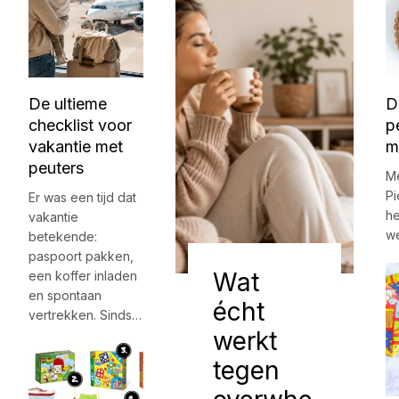
De ultieme
D
checklist voor
p
vakantie met
m
peuters
Me
Pi
Er was een tijd dat
he
vakantie
w
betekende:
paspoort pakken,
Wat
een koffer inladen
en spontaan
écht
vertrekken. Sinds…
werkt
tegen