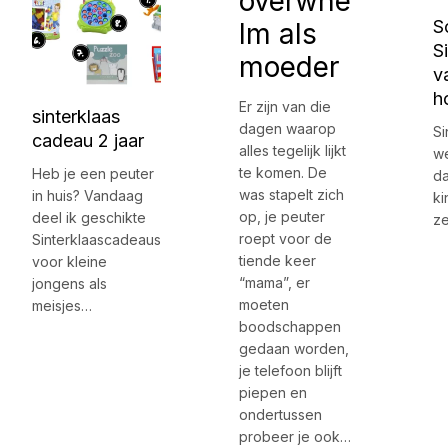
overwhe
S
lm als
S
moeder
v
h
Er zijn van die
sinterklaas
dagen waarop
Si
cadeau 2 jaar
alles tegelijk lijkt
we
te komen. De
Heb je een peuter
d
was stapelt zich
in huis? Vandaag
ki
op, je peuter
deel ik geschikte
ze
roept voor de
Sinterklaascadeaus
tiende keer
voor kleine
“mama”, er
jongens als
moeten
meisjes…
boodschappen
gedaan worden,
je telefoon blijft
piepen en
ondertussen
probeer je ook…