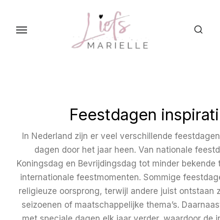
S
k
i
p
t
o
t
h
Feestdagen inspirat
e
c
In Nederland zijn er veel verschillende feestdagen
o
dagen door het jaar heen. Van nationale feest
n
Koningsdag en Bevrijdingsdag tot minder bekende
t
internationale feestmomenten. Sommige feestda
e
religieuze oorsprong, terwijl andere juist ontstaan zi
n
seizoenen of maatschappelijke thema’s. Daarnaast 
t
met speciale dagen elk jaar verder, waardoor de 