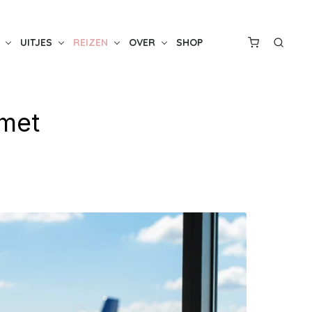
UITJES
REIZEN
OVER
SHOP
 met