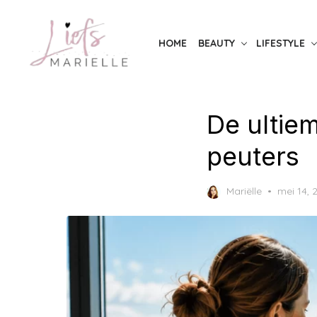
Skip
to
HOME
BEAUTY
LIFESTYLE
the
content
De ultie
peuters
Posted
Mariëlle
mei 14, 
on