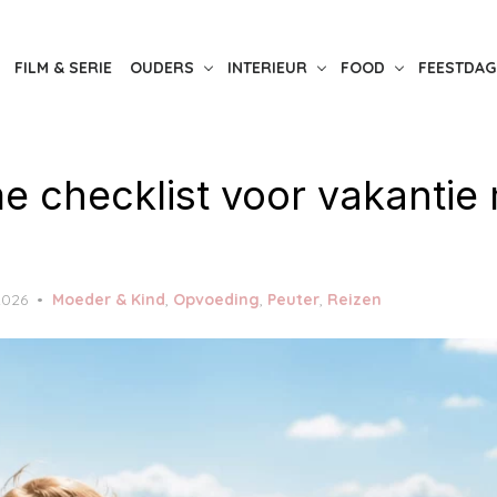
FILM & SERIE
OUDERS
INTERIEUR
FOOD
FEESTDAG
me checklist voor vakantie
2026
Moeder & Kind
,
Opvoeding
,
Peuter
,
Reizen