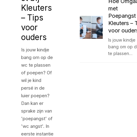
Hoe Omga
Kleuters
met
Poepangst 
– Tips
Kleuters – 
voor
voor ouder
ouders
Is jouw kindje
bang om op d
Is jouw kindje
te plassen…
bang om op de
wc te plassen
of poepen? Of
wil je kind
persé in de
luier poepen?
Dan kan er
sprake zijn van
'poepangst' of
'wc angst'. In
eerste instantie