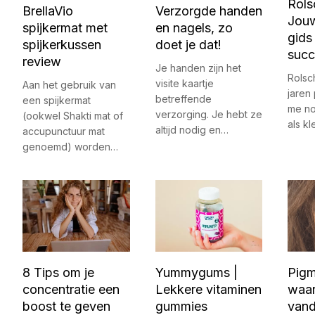
Rols
BrellaVio
Verzorgde handen
Jou
spijkermat met
en nagels, zo
gids
spijkerkussen
doet je dat!
succ
review
Je handen zijn het
Rolsc
visite kaartje
Aan het gebruik van
jaren 
betreffende
een spijkermat
me no
verzorging. Je hebt ze
(ookwel Shakti mat of
als k
altijd nodig en…
accupunctuur mat
genoemd) worden…
8 Tips om je
Yummygums |
Pigm
concentratie een
Lekkere vitaminen
waa
boost te geven
gummies
vand