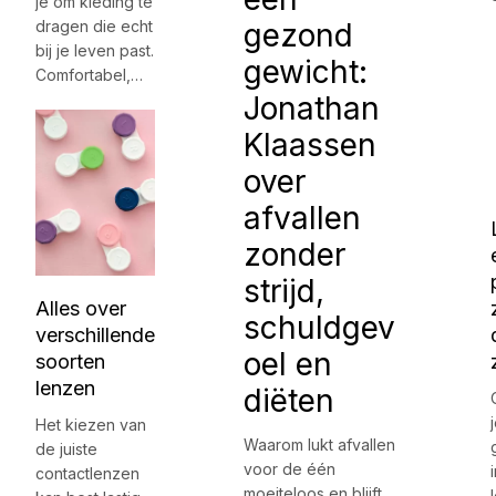
je om kleding te
dragen die echt
gezond
bij je leven past.
gewicht:
Comfortabel,…
Jonathan
Klaassen
over
afvallen
zonder
strijd,
Alles over
schuldgev
verschillende
oel en
soorten
lenzen
diëten
Het kiezen van
Waarom lukt afvallen
de juiste
voor de één
contactlenzen
moeiteloos en blijft