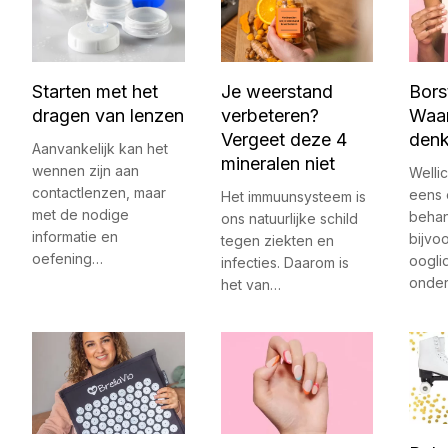
Starten met het
Je weerstand
Bors
dragen van lenzen
verbeteren?
Waar
Vergeet deze 4
den
Aanvankelijk kan het
mineralen niet
wennen zijn aan
Wellic
contactlenzen, maar
eens 
Het immuunsysteem is
met de nodige
behan
ons natuurlijke schild
informatie en
bijvo
tegen ziekten en
oefening…
oogli
infecties. Daarom is
onde
het van…