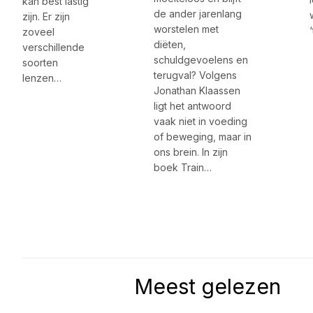
kan best lastig
de ander jarenlang
zijn. Er zijn
worstelen met
zoveel
diëten,
verschillende
schuldgevoelens en
soorten
terugval? Volgens
lenzen…
Jonathan Klaassen
ligt het antwoord
vaak niet in voeding
of beweging, maar in
ons brein. In zijn
boek Train…
Meest gelezen