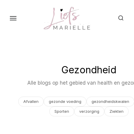
S
k
i
p
t
o
t
h
Gezondheid
e
c
Alle blogs op het gebied van health en gezo
o
n
Afvallen
gezonde voeding
gezondheidskwalen
t
Sporten
verzorging
Ziekten
e
n
t