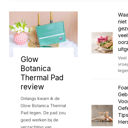
Waa
niet
gez
vee
oor
uitg
Glow
Veel
vroeg
Botanica
tegen
Thermal Pad
review
Foa
Gebr
Onlangs kwam ik de
Voo
Glow Botanica Thermal
Oef
Pad tegen. De pad zou
Tips
goed werken bij de
Hers
verzachting van