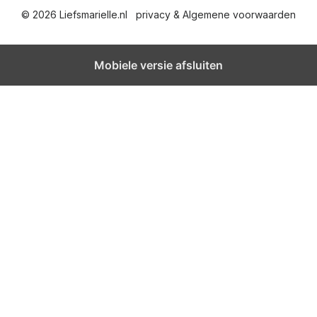
© 2026 Liefsmarielle.nl
privacy & Algemene voorwaarden
h
t
Mobiele versie afsluiten
e
n
p
a
g
i
n
e
r
i