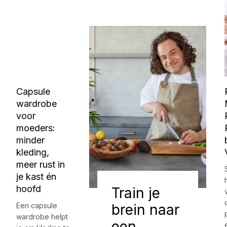
Capsule
wardrobe
voor
moeders:
minder
kleding,
meer rust in
je kast én
hoofd
Train je
Een capsule
brein naar
wardrobe helpt
een