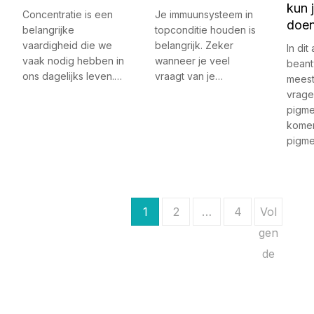
kun 
Concentratie is een
Je immuunsysteem in
doe
belangrijke
topconditie houden is
vaardigheid die we
belangrijk. Zeker
In dit 
vaak nodig hebben in
wanneer je veel
bean
ons dagelijks leven.…
vraagt van je…
meest
vrage
pigme
kome
pigm
B
1
2
…
4
Vol
e
gen
de
r
i
c