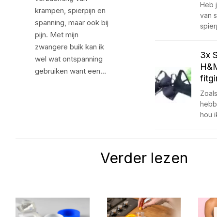
Heb j
krampen, spierpijn en
van s
spanning, maar ook bij
spier
pijn. Met mijn
zwangere buik kan ik
3x 
wel wat ontspanning
H&M
gebruiken want een…
fitg
Zoals
hebb
hou 
Verder lezen