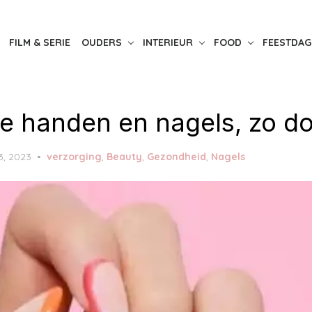
FILM & SERIE
OUDERS
INTERIEUR
FOOD
FEESTDAG
e handen en nagels, zo doe
3, 2023
verzorging
,
Beauty
,
Gezondheid
,
Nagels