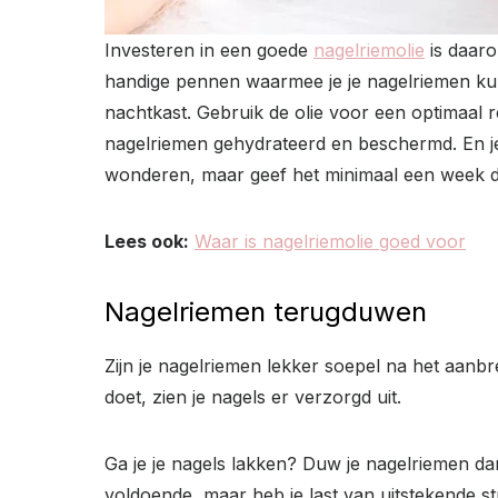
Investeren in een goede
nagelriemolie
is daaro
handige pennen waarmee je je nagelriemen kunt 
nachtkast. Gebruik de olie voor een optimaal r
nagelriemen gehydrateerd en beschermd. En je 
wonderen, maar geef het minimaal een week de
Lees ook:
Waar is nagelriemolie goed voor
Nagelriemen terugduwen
Zijn je nagelriemen lekker soepel na het aanbr
doet, zien je nagels er verzorgd uit.
Ga je je nagels lakken? Duw je nagelriemen da
voldoende, maar heb je last van uitstekende s