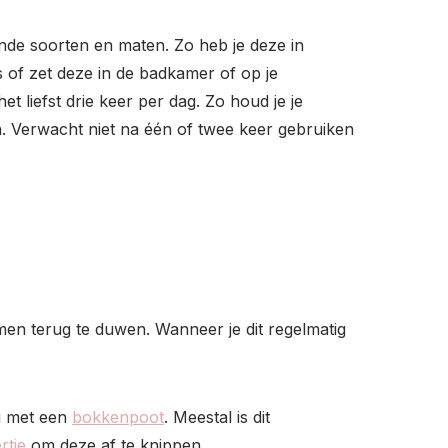
lende soorten en maten. Zo heb je deze in
s of zet deze in de badkamer of op je
t liefst drie keer per dag. Zo houd je je
n. Verwacht niet na één of twee keer gebruiken
emen terug te duwen. Wanneer je dit regelmatig
ug met een
bokkenpoot
. Meestal is dit
rtje
om deze af te knippen.