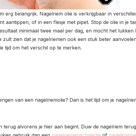
m erg belangrijk. Nagelriem olie is verkrijgbaar in verschil
aantippen, of in een flesje met pipet. Stop de olie in je ta
esultaat minimaal twee maal per dag, en mocht het lukken he
zult zien dat je nagelriemen ook een stuk beter aanvoele
 tijd om het verschil op te merken.
engen van een nagelriemolie? Dan is het tijd om je nagelri
n terug alvorens je hier aan begint. Duw de nagelriem ter
tukjes gebruik dan een
nagelriemenschaartje
of
nagelknippe