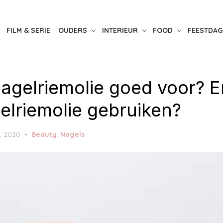
FILM & SERIE
OUDERS
INTERIEUR
FOOD
FEESTDAG
nagelriemolie goed voor? 
elriemolie gebruiken?
1, 2020
Beauty
,
Nagels