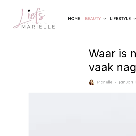
Skip
to
HOME
BEAUTY
LIFESTYLE
the
content
Waar is 
vaak nag
Posted
Mariëlle
januari 
on