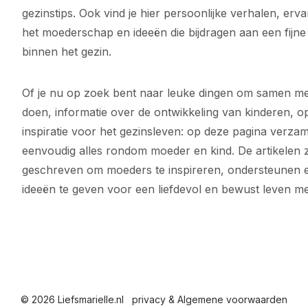
gezinstips. Ook vind je hier persoonlijke verhalen, erva
e
het moederschap en ideeën die bijdragen aan een fijne
n
binnen het gezin.
p
a
Of je nu op zoek bent naar leuke dingen om samen met
doen, informatie over de ontwikkeling van kinderen, o
g
inspiratie voor het gezinsleven: op deze pagina verzam
i
eenvoudig alles rondom moeder en kind. De artikelen z
n
geschreven om moeders te inspireren, ondersteunen 
ideeën te geven voor een liefdevol en bewust leven me
e
r
i
n
g
© 2026 Liefsmarielle.nl
privacy & Algemene voorwaarden