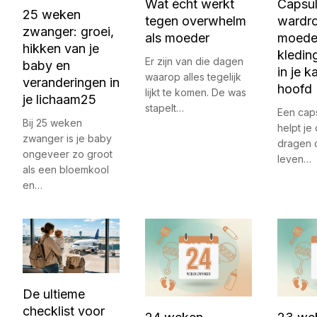
Capsu
Wat écht werkt
25 weken
wardr
tegen overwhelm
zwanger: groei,
moeder
als moeder
hikken van je
kledin
Er zijn van die dagen
baby en
in je k
waarop alles tegelijk
veranderingen in
hoofd
lijkt te komen. De was
je lichaam25
stapelt…
Een cap
Bij 25 weken
helpt je
zwanger is je baby
dragen d
ongeveer zo groot
leven…
als een bloemkool
en…
De ultieme
checklist voor