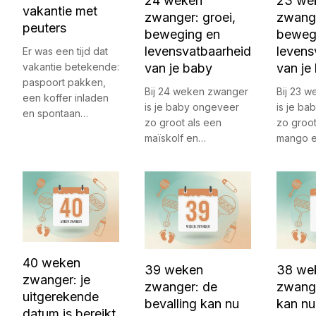
24 weken
23 we
vakantie met
zwanger: groei,
zwange
peuters
beweging en
beweg
levensvatbaarheid
levens
Er was een tijd dat
vakantie betekende:
van je baby
van je
paspoort pakken,
Bij 24 weken zwanger
Bij 23 
een koffer inladen
is je baby ongeveer
is je b
en spontaan…
zo groot als een
zo groot
maïskolf en…
mango 
40 weken
39 weken
38 we
zwanger: je
zwanger: de
zwange
uitgerekende
bevalling kan nu
kan nu
datum is bereikt