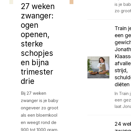
27 weken
is je b
zo groo
zwanger:
ogen
Train j
openen,
een g
sterke
gewich
Jonat
schopjes
Klaass
en bijna
afvall
trimester
strijd,
schuld
drie
diëten
Bij 27 weken
In Train 
een gez
zwanger is je baby
laat Jo
ongeveer zo groot
als een bloemkool
en weegt rond de
24 we
900 tot 1000 gram.
zwange