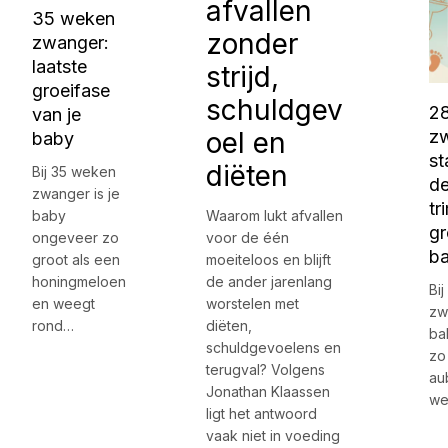
afvallen
35 weken
zonder
zwanger:
laatste
strijd,
groeifase
schuldgev
2
van je
oel en
z
baby
st
diëten
Bij 35 weken
d
zwanger is je
tr
baby
Waarom lukt afvallen
gr
ongeveer zo
voor de één
b
groot als een
moeiteloos en blijft
honingmeloen
de ander jarenlang
Bi
en weegt
worstelen met
zw
rond…
diëten,
ba
schuldgevoelens en
zo
terugval? Volgens
au
Jonathan Klaassen
we
ligt het antwoord
vaak niet in voeding