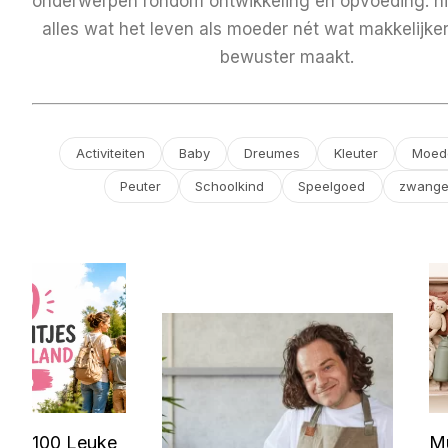
onderwerpen rondom ontwikkeling en opvoeding: hi
alles wat het leven als moeder nét wat makkelijker
bewuster maakt.
Activiteiten
Baby
Dreumes
Kleuter
Moed
Peuter
Schoolkind
Speelgoed
zwange
100 Leuke
M