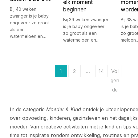
elk moment
momen
beginnen
worde
Bij 40 weken
zwanger is je baby
Bij 39 weken zwanger
Bij 38 
ongeveer zo groot
is je baby ongeveer
is je b
als een
zo groot als een
zo groot
watermeloen en…
watermeloen en…
meloen
B
1
2
…
14
Vol
e
gen
de
r
i
In de categorie
Moeder & Kind
ontdek je uiteenlopende
c
over opvoeding, kinderen, gezinsleven en het dagelijks
h
moeder. Van creatieve activiteiten met je kind en tips v
t
time tot inspiratie rondom ontwikkeling, routines en pr