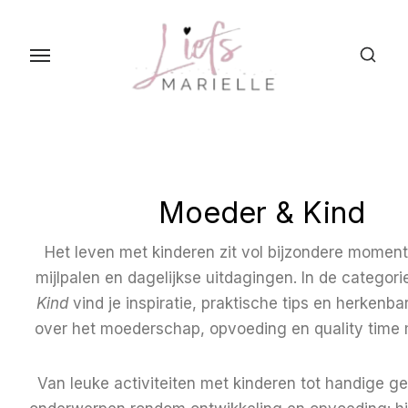
S
k
i
p
t
o
t
h
Moeder & Kind
e
c
Het leven met kinderen zit vol bijzondere moment
o
mijlpalen en dagelijkse uitdagingen. In de categor
n
Kind
vind je inspiratie, praktische tips en herkenba
t
over het moederschap, opvoeding en quality time m
e
n
Van leuke activiteiten met kinderen tot handige ge
t