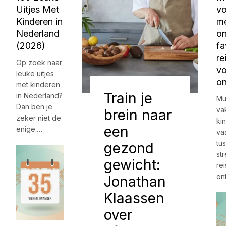
Uitjes Met
vo
Kinderen in
me
Nederland
o
(2026)
fa
re
Op zoek naar
vo
leuke uitjes
o
met kinderen
Train je
in Nederland?
Mu
Dan ben je
va
brein naar
zeker niet de
ki
een
enige.…
va
tu
gezond
st
gewicht:
re
on
Jonathan
Klaassen
over