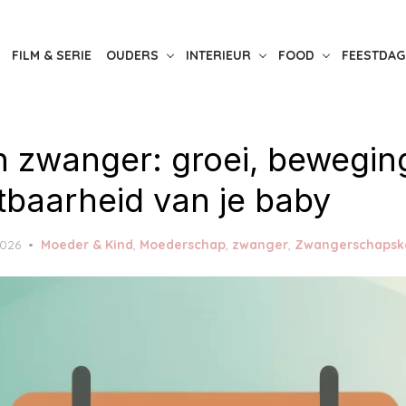
FILM & SERIE
OUDERS
INTERIEUR
FOOD
FEESTDAG
 zwanger: groei, bewegin
tbaarheid van je baby
2026
Moeder & Kind
,
Moederschap
,
zwanger
,
Zwangerschapsk