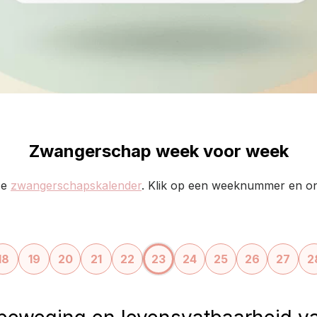
Zwangerschap week voor week
ze
zwangerschapskalender
. Klik op een weeknummer en ont
18
19
20
21
22
23
24
25
26
27
2