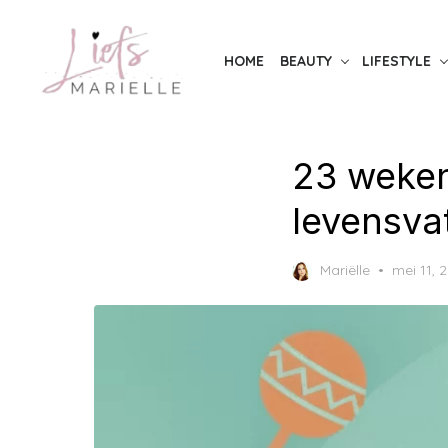
Skip
to
HOME
BEAUTY
LIFESTYLE
the
content
23 weken
levensva
Posted
Mariëlle
mei 11, 
on