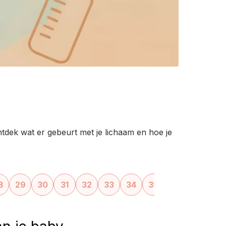
dek wat er gebeurt met je lichaam en hoe je
›
8
29
30
31
32
33
34
35
36
37
38