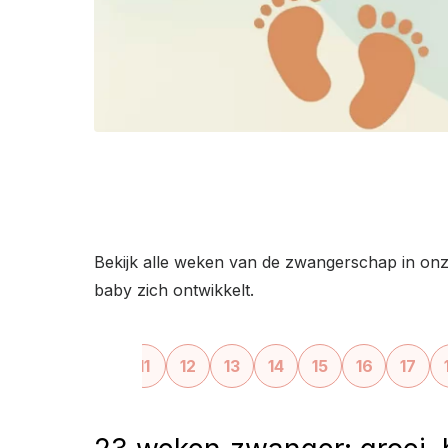
Bekijk alle weken van de zwangerschap in on
baby zich ontwikkelt.
‹
8
9
10
11
12
13
14
15
16
17