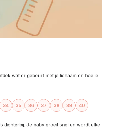
dek wat er gebeurt met je lichaam en hoe je
›
34
35
36
37
38
39
40
s dichterbij. Je baby groeit snel en wordt elke