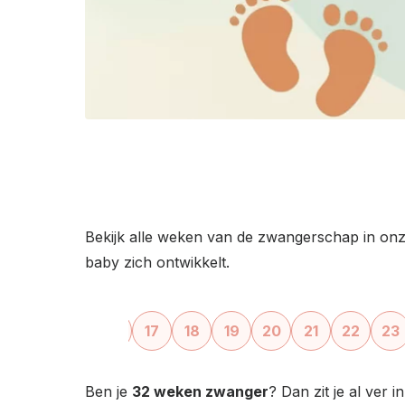
Bekijk alle weken van de zwangerschap in on
baby zich ontwikkelt.
‹
14
15
16
17
18
19
20
21
22
23
Ben je
32 weken zwanger
? Dan zit je al ver 