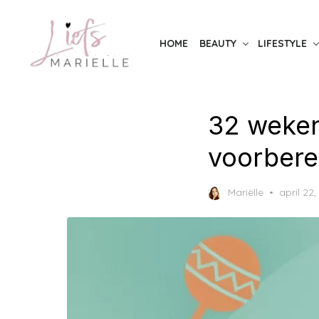
Skip
to
HOME
BEAUTY
LIFESTYLE
the
content
32 weken
voorbere
Posted
Mariëlle
april 22
on