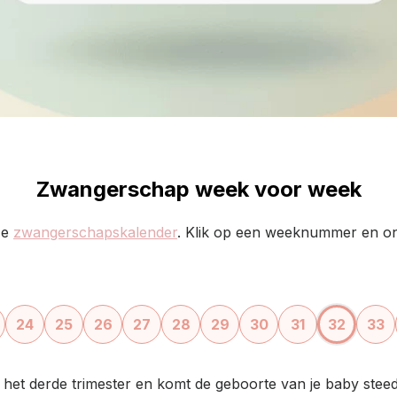
Zwangerschap week voor week
ze
zwangerschapskalender
. Klik op een weeknummer en ont
24
25
26
27
28
29
30
31
32
33
in het derde trimester en komt de geboorte van je baby steed