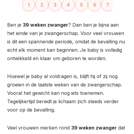
‹
›
1
2
3
4
5
6
7
8
Ben je
39 weken zwanger
? Dan ben je bijna aan
het einde van je zwangerschap. Voor veel vrouwen
is dit een spannende periode, omdat de bevalling nu
echt elk moment kan beginnen. Je baby is volledig
ontwikkeld en klaar om geboren te worden.
Hoewel je baby al voldragen is, blijft hij of zij nog
groeien in de laatste weken van de zwangerschap.
Vooral het gewicht kan nog iets toenemen.
Tegelijkertijd bereidt je lichaam zich steeds verder
voor op de bevalling.
Veel vrouwen merken rond
39 weken zwanger
dat