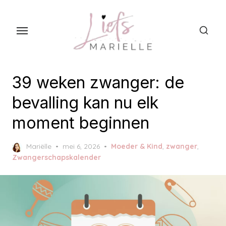
S
k
i
p
t
o
39 weken zwanger: de
t
bevalling kan nu elk
h
moment beginnen
e
c
P
Mariëlle
mei 6, 2026
Moeder & Kind
,
zwanger
,
o
o
Zwangerschapskalender
n
s
t
t
e
e
d
n
o
t
n