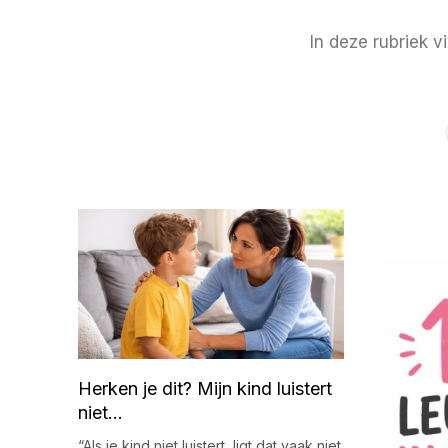
In deze rubriek v
Herken je dit? Mijn kind luistert
niet…
“Als je kind niet luistert, ligt dat vaak niet