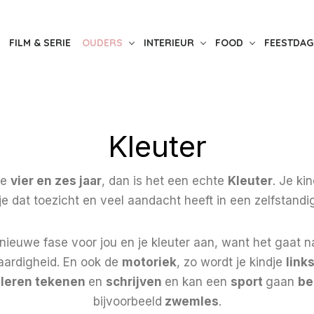
FILM & SERIE
OUDERS
INTERIEUR
FOOD
FEESTDAG
Kleuter
de
vier en zes jaar
, dan is het een echte
Kleuter
. Je ki
je dat toezicht en veel aandacht heeft in een zelfstandi
 nieuwe fase voor jou en je kleuter aan, want het gaat 
vaardigheid. En ook de
motoriek
, zo wordt je kindje
link
t
leren tekenen
en
schrijven
en kan een
sport
gaan
be
bijvoorbeeld
zwemles
.