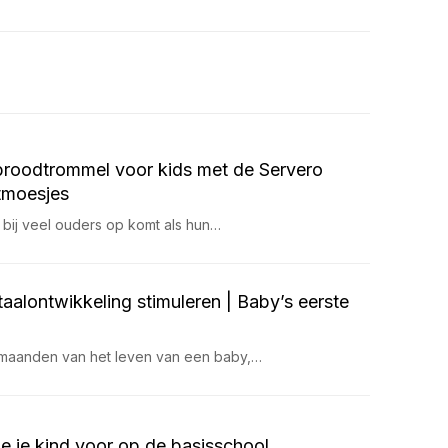
roodtrommel voor kids met de Servero
tmoesjes
 bij veel ouders op komt als hun…
taalontwikkeling stimuleren | Baby’s eerste
 maanden van het leven van een baby,…
je je kind voor op de basisschool