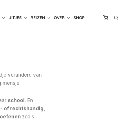
UITJES
REIZEN
OVER
SHOP
ndje veranderd van
g mensje.
naar
school
. En
s- of rechtshandig,
oefenen
zoals