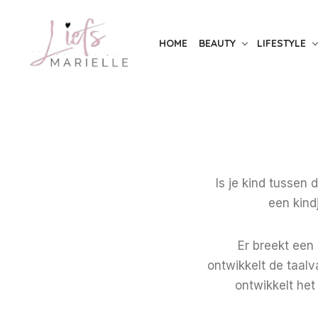
Skip
to
HOME
BEAUTY
LIFESTYLE
the
content
Is je kind tussen 
een kind
Er breekt een
ontwikkelt de taal
ontwikkelt he