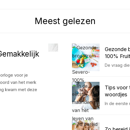
Meest gelezen
Gezonde b
 Gemakkelijk
100% Frui
De vraag die
orloge voor je
hoord van het merk
Tips voor 
raking kwam met deze
woordjes
In de eerste
Zo bereid 