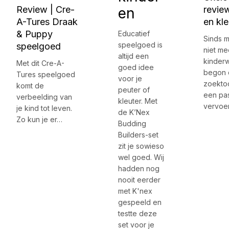
Review | Cre-
review
en
A-Tures Draak
en kle
& Puppy
Educatief
Sinds m
speelgoed is
speelgoed
niet me
altijd een
kinder
Met dit Cre-A-
goed idee
begon 
Tures speelgoed
voor je
zoektoc
komt de
peuter of
een pa
verbeelding van
kleuter. Met
vervoe
je kind tot leven.
de K’Nex
Zo kun je er…
Budding
Builders-set
zit je sowieso
wel goed. Wij
hadden nog
nooit eerder
met K'nex
gespeeld en
testte deze
set voor je