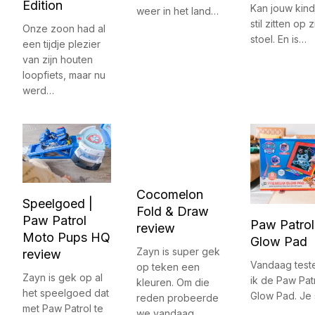
Edition
Kan jouw kind
weer in het land…
stil zitten op 
Onze zoon had al
stoel. En is…
een tijdje plezier
van zijn houten
loopfiets, maar nu
werd…
Cocomelon
Speelgoed |
Fold & Draw
Paw Patrol
Paw Patro
review
Moto Pups HQ
Glow Pad
Zayn is super gek
review
Vandaag test
op teken een
Zayn is gek op al
ik de Paw Pat
kleuren. Om die
het speelgoed dat
Glow Pad. Je
reden probeerde
met Paw Patrol te
we vandaag…