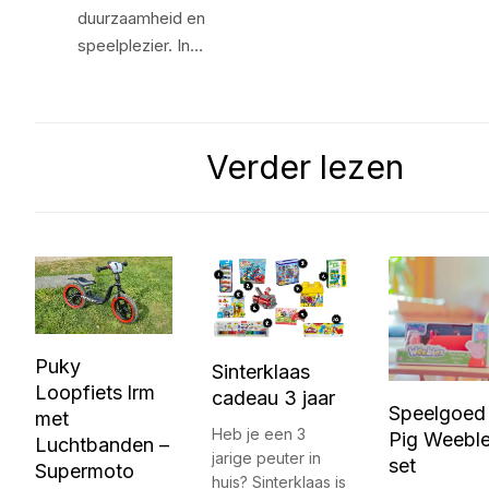
duurzaamheid en
speelplezier. In…
Verder lezen
Puky
Sinterklaas
Loopfiets lrm
cadeau 3 jaar
Speelgoed
met
Heb je een 3
Pig Weeble
Luchtbanden –
jarige peuter in
set
Supermoto
huis? Sinterklaas is