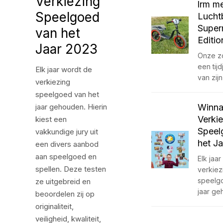
Verkiezing
lrm m
Speelgoed
Lucht
Super
van het
Editio
Jaar 2023
Onze z
een tijd
Elk jaar wordt de
van zij
verkiezing
speelgoed van het
jaar gehouden. Hierin
Winna
Verki
kiest een
Speel
vakkundige jury uit
het J
een divers aanbod
aan speelgoed en
Elk jaa
spellen. Deze testen
verkiez
speelg
ze uitgebreid en
jaar g
beoordelen zij op
originaliteit,
veiligheid, kwaliteit,