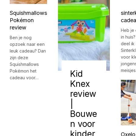
Squishmallows
sinter
Pokémon
cadea
review
Heb je
in huis
Ben je nog
deel ik
opzoek naar een
Sinter
leuk cadeau? Dan
voor kl
zijn deze
jongens
Squishmallows
meisje
Pokémon het
Kid
cadeau voor…
Knex
review
|
Bouwe
n voor
kinder
Oxelo