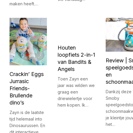
maken heeft.…
Houten
loopfiets 2-in-1
Review | 
van Bandits &
speelgoeds
Angels
Crackin’ Eggs
en
Toen Zayn een
Jurrasic
schoonma
jaar was wilden we
Friends-
Dankzij deze 
graag een
Brullende
Smoby
driewielertje voor
dino’s
speelgoedsto
hem kopen. Ik…
schoonmaakw
Zayn is de laatste
je kleintje jo
tijd helemaal into
het…
Dinosaurussen. En
dit interactieve