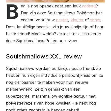
B
en je nog opzoek naar een leuk
cadeau
?
Dan zijn deze Squishmallows Pokémon het
cadeau voor jouw
peuter
,
kleuter
of
tiener
.
Deze knuffelige beestjes zijn jouw kindje zijn of haar
beste vriend! Meer weten? Je leest er alles over in
deze Squishmallows Pokémon review.
Squishmallows XXL review
Squishmallows worden jou kindjes beste friend. Ze
hebben hun eigen individuele persoonlijkheid om ze
nog dierbaarder te maken voor hun nieuwe
mensenvriend. Ze zijn gemaakt van een
superzachte, marshmallow-achtige textuur met
polyestervezels van hoge kwaliteit – je hebt nog
nooit zoiets zachts in je handen gehad!