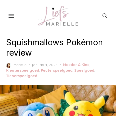
S
k
i
p
t
o
Squishmallows Pokémon
t
review
h
e
P
Mariëlle
januari 4, 2024
Moeder & Kind
,
c
o
Kleuterspeelgoed
,
Peuterspeelgoed
,
Speelgoed
,
s
o
Tienerspeelgoed
t
n
e
t
d
o
e
n
n
t