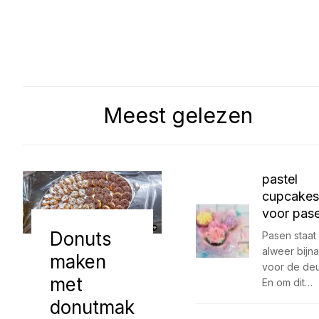
Meest gelezen
pastel
cupcakes
voor pas
Donuts
Pasen staat
alweer bijna
maken
voor de deur
met
En om dit…
donutmak