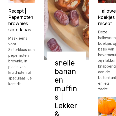
Recept |
Hallowe
Pepernoten
koekjes
brownies
recept
sinterklaas
Deze
halloween
Maak eens
koekjes o
voor
basis van
Sinterklaas een
havermou
pepernoten
zijn lekker
snelle
brownie, in
knapperig
plaats van
banan
aan de
kruidnoten of
buitenkant
en
speculaas. Je
en iets
kant dit…
muffin
zacht…
s |
Lekker
&