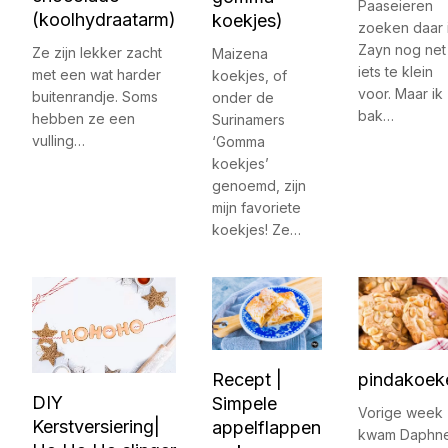
Paaseieren
(koolhydraatarm)
koekjes)
zoeken daar 
Zayn nog net
Ze zijn lekker zacht
Maizena
iets te klein
met een wat harder
koekjes, of
voor. Maar ik
buitenrandje. Soms
onder de
bak…
hebben ze een
Surinamers
vulling…
‘Gomma
koekjes’
genoemd, zijn
mijn favoriete
koekjes! Ze…
Recept |
pindakoek
DIY
Simpele
Vorige week
Kerstversiering|
appelflappen
kwam Daphn