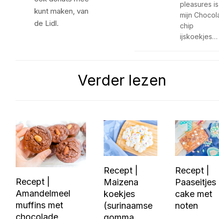
pleasures is
kunt maken, van
mijn Chocol
de Lidl.
chip
ijskoekjes…
Verder lezen
Recept |
Recept |
Recept |
Maizena
Paaseitjes
Amandelmeel
koekjes
cake met
muffins met
(surinaamse
noten
chocolade
gomma