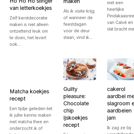
Ho Ho Ho slinger
maken
met een
van letterkoekjes
heerlijke
Als ik visite krijg
Pindakaasre
of wanneer de
Zelf kerstdecoratie
van Calvé en
feestdagen
maken is niet alleen
dat bracht m
voor de deur
ontzettend leuk om
staan, vind ik…
te doen, het levert
ook…
Guilty
cakerol
Matcha koekjes
pleasure:
aardbei me
recept
Chocolate
slagroom 
Een tijdje geleden liet
chip
aardbeien
ik jullie kennis maken
ijskoekjes
jam
met matcha thee en
recept
Ik zag ze bij
onderzocht ik of