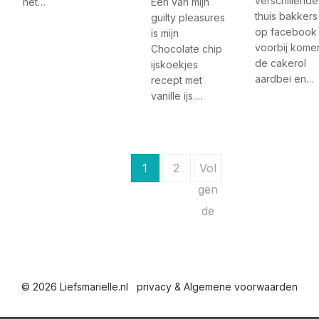
verschillende
het…
Eén van mijn
thuis bakkers
guilty pleasures
op facebook
is mijn
voorbij kome
Chocolate chip
de cakerol
ijskoekjes
aardbei en…
recept met
vanille ijs.…
B
1
2
Vol
e
gen
de
r
i
c
© 2026 Liefsmarielle.nl
privacy & Algemene voorwaarden
h