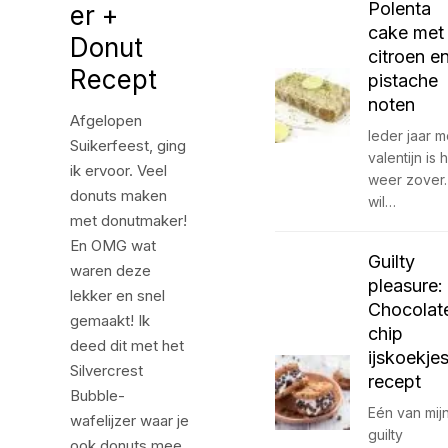
Polenta
er +
cake met
Donut
citroen e
Recept
pistache
noten
Afgelopen
Ieder jaar m
Suikerfeest, ging
valentijn is 
ik ervoor. Veel
weer zover.
donuts maken
wil…
met donutmaker!
En OMG wat
Guilty
waren deze
pleasure:
lekker en snel
Chocolat
gemaakt! Ik
chip
deed dit met het
ijskoekje
Silvercrest
recept
Bubble-
Eén van mij
wafelijzer waar je
guilty
ook donuts mee