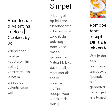
Simpel
Ik ben gek
Vriendschap
op lekkere
Pompoe
& Valentijns
tussendoortje
taart
s. En het liefst
koekjes |
recept |
zorg ik dan
Cookies by
ook nog
Dit is de
Jo
eens voor
lekkerst
Vriendinnen
dat ze
Wist je dat
moet je
gezond zijn.
een
koesteren! En
Natuurlijk lukt
pompoen
ook zij
dat niet altijd,
taart ook 
verdienen, als
maar met dit
"pumpkin
je het mij
snelle
pie"
vraagt, op
bananen
genoemd 
valentijnsdag
muffins
het engels
wel…
recept weet
iets typis
ik zeker dat
ook jij…