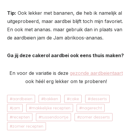
Tip:
Ook lekker met bananen, die heb ik namelijk al
uitgeprobeerd, maar aardbei blijft toch mijn favoriet.
En ook met ananas. maar gebruik dan in plaats van
de aardbeien jam de Jam abrikoos-ananas.
Ga jij deze cakerol aardbei ook eens thuis maken?
En voor de variatie is deze
gezonde aardbeientaart
ook héél erg lekker om te proberen!
aardbeien
bakken
cake
desserts
jam
makkelijke recepten
nagerecht
recepten
tussendoortje
zomer desserts
zomer recepten