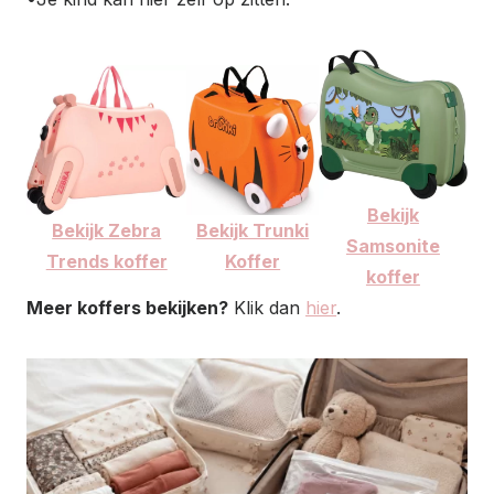
Bekijk
Bekijk Zebra
Bekijk Trunki
Samsonite
Trends koffer
Koffer
koffer
Meer koffers bekijken?
Klik dan
hier
.