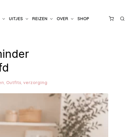
UITJES
REIZEN
OVER
SHOP
minder
fd
en
,
Outfits
,
verzorging