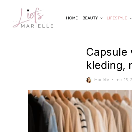
Skip
to
HOME
BEAUTY
LIFESTYLE
the
content
Capsule 
kleding, 
Posted
Mariëlle
mei 15, 
on