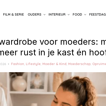
FILM & SERIE
OUDERS
INTERIEUR
FOOD
FEESTDAG
wardrobe voor moeders: 
meer rust in je kast én hoo
2026
Fashion
,
Lifestyle
,
Moeder & Kind
,
Moederschap
,
Opruim