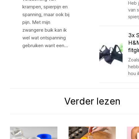
Heb j
krampen, spierpijn en
van s
spanning, maar ook bij
spier
pijn. Met mijn
zwangere buik kan ik
3x 
wel wat ontspanning
H&M
gebruiken want een…
fitg
Zoals
hebb
hou 
Verder lezen