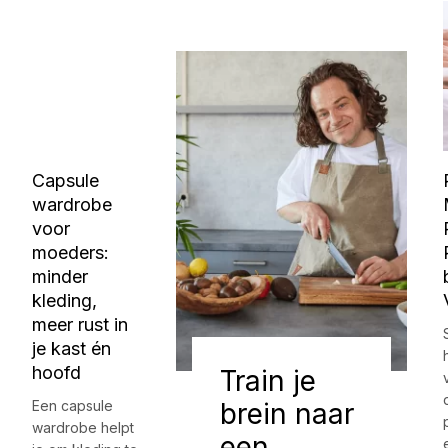
Capsule
wardrobe
voor
moeders:
minder
kleding,
meer rust in
je kast én
hoofd
Train je
Een capsule
brein naar
wardrobe helpt
een