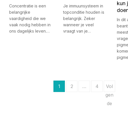
kun 
Concentratie is een
Je immuunsysteem in
doe
belangrijke
topconditie houden is
vaardigheid die we
belangrijk. Zeker
In dit 
vaak nodig hebben in
wanneer je veel
bean
ons dagelijks leven.…
vraagt van je…
meest
vrage
pigme
kome
pigm
B
1
2
…
4
Vol
e
gen
de
r
i
c