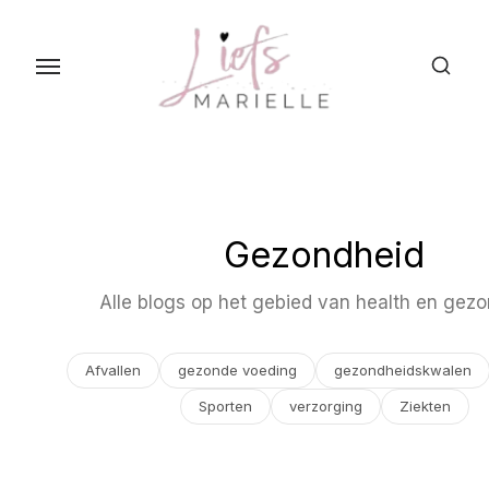
S
k
i
p
t
o
t
h
Gezondheid
e
c
Alle blogs op het gebied van health en gezo
o
n
Afvallen
gezonde voeding
gezondheidskwalen
t
Sporten
verzorging
Ziekten
e
n
t