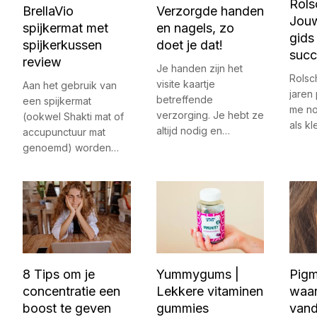
Rols
BrellaVio
Verzorgde handen
Jou
spijkermat met
en nagels, zo
gids
spijkerkussen
doet je dat!
succ
review
Je handen zijn het
Rolsc
visite kaartje
Aan het gebruik van
jaren 
betreffende
een spijkermat
me no
verzorging. Je hebt ze
(ookwel Shakti mat of
als k
altijd nodig en…
accupunctuur mat
genoemd) worden…
8 Tips om je
Yummygums |
Pigm
concentratie een
Lekkere vitaminen
waa
boost te geven
gummies
vand