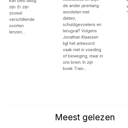
kan best lastig
de ander jarenlang
zijn. Er zijn
worstelen met
zoveel
diëten,
verschillende
schuldgevoelens en
soorten
terugval? Volgens
lenzen…
Jonathan Klaassen
ligt het antwoord
vaak niet in voeding
of beweging, maar in
ons brein. In zijn
boek Train…
Meest gelezen