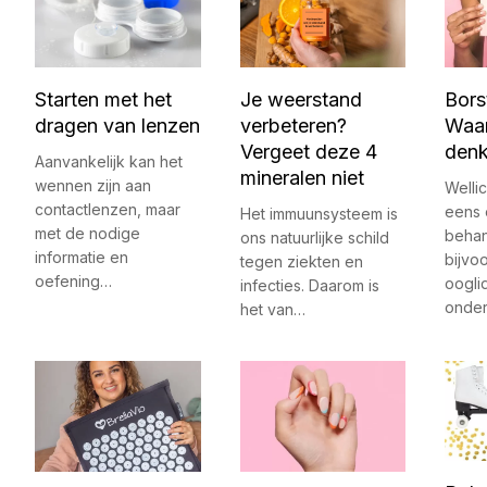
Starten met het
Je weerstand
Bors
dragen van lenzen
verbeteren?
Waar
Vergeet deze 4
den
Aanvankelijk kan het
mineralen niet
wennen zijn aan
Wellic
contactlenzen, maar
eens 
Het immuunsysteem is
met de nodige
behan
ons natuurlijke schild
informatie en
bijvo
tegen ziekten en
oefening…
oogli
infecties. Daarom is
onde
het van…