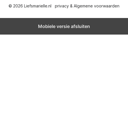
© 2026 Liefsmarielle.nl
privacy & Algemene voorwaarden
h
t
Mobiele versie afsluiten
e
n
p
a
g
i
n
e
r
i