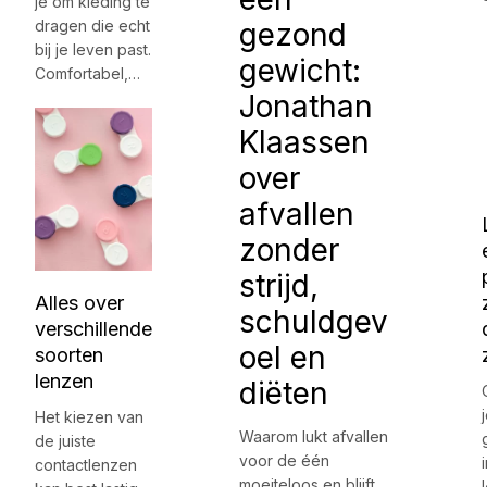
je om kleding te
dragen die echt
gezond
bij je leven past.
gewicht:
Comfortabel,…
Jonathan
Klaassen
over
afvallen
zonder
strijd,
Alles over
schuldgev
verschillende
oel en
soorten
lenzen
diëten
Het kiezen van
Waarom lukt afvallen
de juiste
voor de één
contactlenzen
moeiteloos en blijft