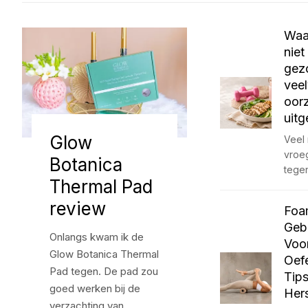
Waa
niet
gez
vee
oor
uitg
Glow
Veel
vroeg
Botanica
tegen
Thermal Pad
review
Foa
Gebr
Onlangs kwam ik de
Voo
Glow Botanica Thermal
Oef
Pad tegen. De pad zou
Tips
goed werken bij de
Hers
verzachting van