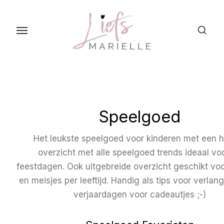
S
k
i
p
t
o
t
h
Speelgoed
e
c
Het leukste speelgoed voor kinderen met een 
o
overzicht met alle speelgoed trends ideaal vo
n
feestdagen. Ook uitgebreide overzicht geschikt vo
t
en meisjes per leeftijd. Handig als tips voor verlangli
e
verjaardagen voor cadeautjes ;-)
n
t