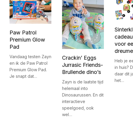
Sinterk
Paw Patrol
cadeau 
Premium Glow
voor e
Pad
dreume
Vandaag testen Zayn
Crackin’ Eggs
Heb je e
en ik de Paw Patrol
Jurrasic Friends-
in huis? 
Premium Glow Pad.
Brullende dino’s
daar dit 
Je snapt dat…
het…
Zayn is de laatste tijd
helemaal into
Dinosaurussen. En dit
interactieve
speelgoed, ook
wel…