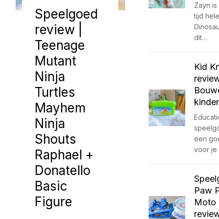
Zayn is
Speelgoed
tijd hel
review |
Dinosau
dit…
Teenage
Mutant
Kid K
Ninja
review
Turtles
Bouwe
kinde
Mayhem
Educati
Ninja
speelgoe
Shouts
een go
voor je
Raphael +
Donatello
Speel
Basic
Paw P
Figure
Moto
revie