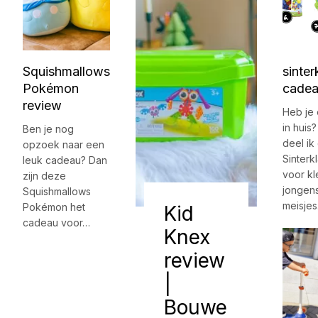
Squishmallows
sinter
Pokémon
cadea
review
Heb je
in huis
Ben je nog
deel ik
opzoek naar een
Sinter
leuk cadeau? Dan
voor kl
zijn deze
jongens
Squishmallows
meisje
Pokémon het
Kid
cadeau voor…
Knex
review
|
Bouwe