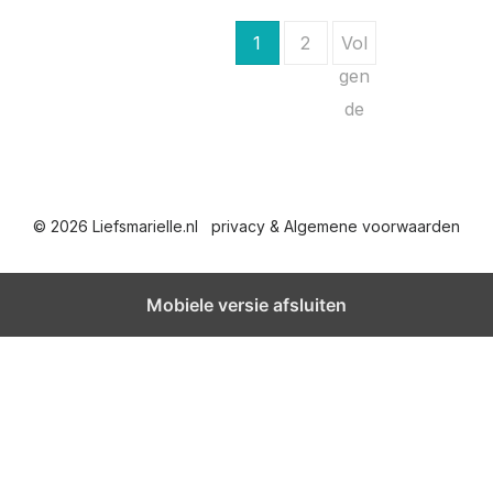
B
1
2
Vol
e
gen
de
r
i
c
© 2026 Liefsmarielle.nl
privacy & Algemene voorwaarden
h
t
Mobiele versie afsluiten
e
n
p
a
g