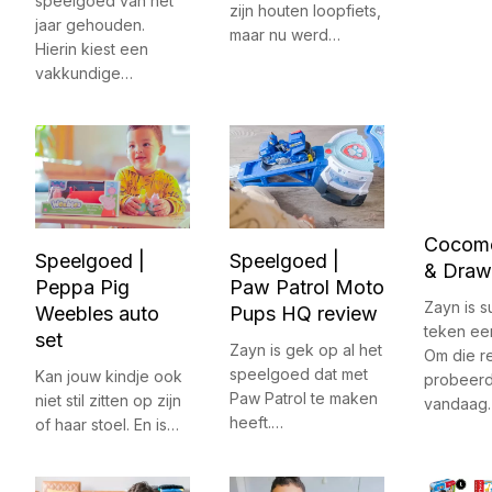
speelgoed van het
zijn houten loopfiets,
jaar gehouden.
maar nu werd…
Hierin kiest een
vakkundige…
Cocome
Speelgoed |
Speelgoed |
& Draw
Peppa Pig
Paw Patrol Moto
Zayn is 
Weebles auto
Pups HQ review
teken ee
set
Zayn is gek op al het
Om die r
speelgoed dat met
Kan jouw kindje ook
probeer
Paw Patrol te maken
niet stil zitten op zijn
vandaag
heeft.…
of haar stoel. En is…