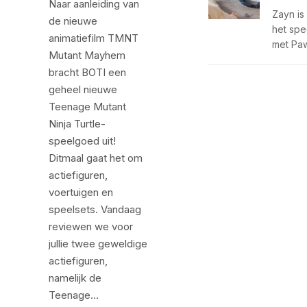
Naar aanleiding van
Zayn is
de nieuwe
het spe
animatiefilm TMNT
met Pa
Mutant Mayhem
bracht BOTI een
geheel nieuwe
Teenage Mutant
Ninja Turtle-
speelgoed uit!
Ditmaal gaat het om
actiefiguren,
voertuigen en
speelsets. Vandaag
reviewen we voor
jullie twee geweldige
actiefiguren,
namelijk de
Teenage…