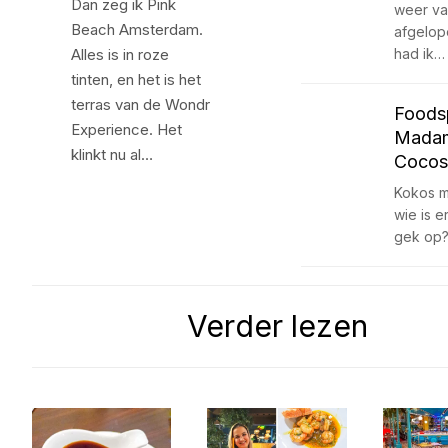
Dan zeg ik Pink
weer va
Beach Amsterdam.
afgelo
Alles is in roze
had ik…
tinten, en het is het
terras van de Wondr
Foods
Experience. Het
Mada
klinkt nu al…
Cocos
Kokos 
wie is e
gek op?
Verder lezen