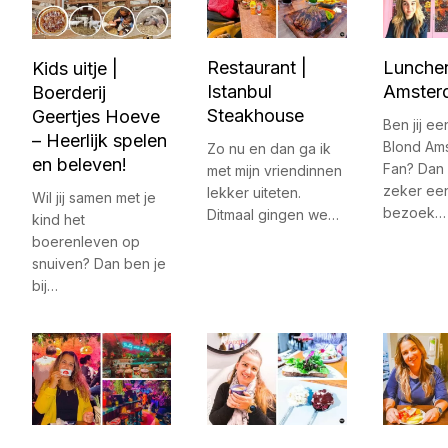
Restaurant |
Lunchen
Kids uitje |
Istanbul
Amsterd
Boerderij
Steakhouse
Geertjes Hoeve
Ben jij ee
– Heerlijk spelen
Blond Am
Zo nu en dan ga ik
en beleven!
Fan? Dan 
met mijn vriendinnen
zeker ee
lekker uiteten.
Wil jij samen met je
bezoek…
Ditmaal gingen we…
kind het
boerenleven op
snuiven? Dan ben je
bij…