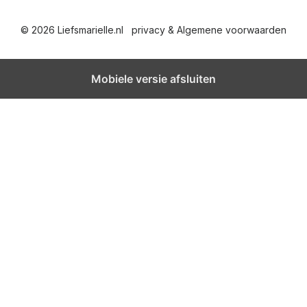
c
© 2026 Liefsmarielle.nl
privacy & Algemene voorwaarden
h
t
Mobiele versie afsluiten
e
n
p
a
g
i
n
e
r