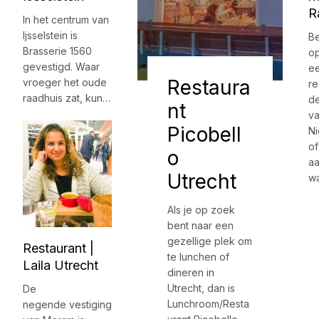
R
In het centrum van
Ijsselstein is
Be
Brasserie 1560
o
gevestigd. Waar
e
Restaura
vroeger het oude
re
raadhuis zat, kun…
d
nt
v
Picobell
N
of
o
aa
Utrecht
w
Als je op zoek
bent naar een
gezellige plek om
Restaurant |
te lunchen of
Laila Utrecht
dineren in
Utrecht, dan is
De
Lunchroom/Resta
negende vestiging