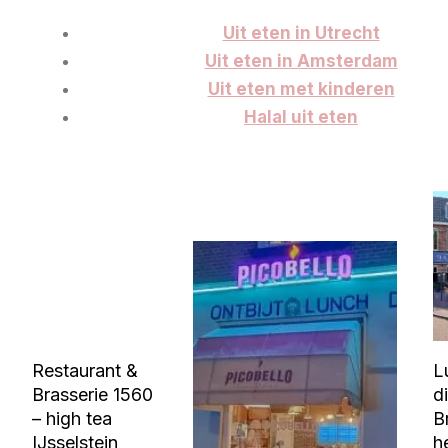
Uit eten in Utrecht
Uit eten in Amsterdam
Uit eten met kinderen
Halal uit eten
Restaurant &
L
Brasserie 1560
d
– high tea
B
IJsselstein
h