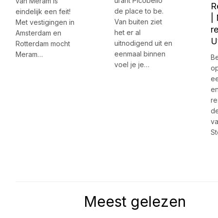
urant Picobello
van Meram is
R
de place to be.
eindelijk een feit!
|
Van buiten ziet
Met vestigingen in
r
het er al
Amsterdam en
U
uitnodigend uit en
Rotterdam mocht
eenmaal binnen
Meram…
Be
voel je je…
o
ee
en
re
d
va
S
Meest gelezen