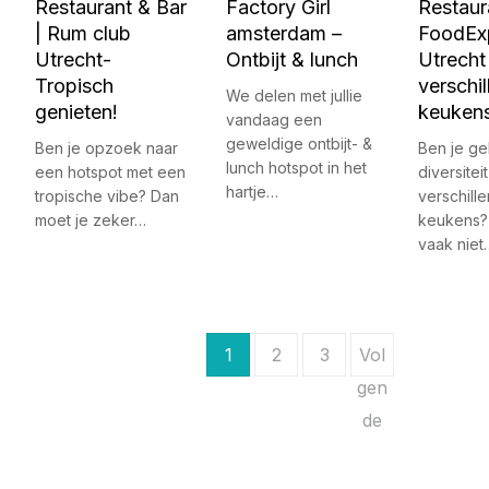
Restaurant & Bar
Factory Girl
Restaur
| Rum club
amsterdam –
FoodEx
Utrecht-
Ontbijt & lunch
Utrecht
Tropisch
verschi
We delen met jullie
genieten!
keuken
vandaag een
geweldige ontbijt- &
Ben je opzoek naar
Ben je ge
lunch hotspot in het
een hotspot met een
diversitei
hartje…
tropische vibe? Dan
verschill
moet je zeker…
keukens? 
vaak niet
B
1
2
3
Vol
e
gen
de
r
i