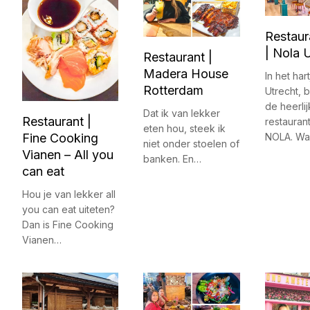
Restaur
| Nola 
Restaurant |
Madera House
In het har
Rotterdam
Utrecht, b
de heerlij
Dat ik van lekker
Restaurant |
restauran
eten hou, steek ik
Fine Cooking
NOLA. Wa
niet onder stoelen of
Vianen – All you
banken. En…
can eat
Hou je van lekker all
you can eat uiteten?
Dan is Fine Cooking
Vianen…