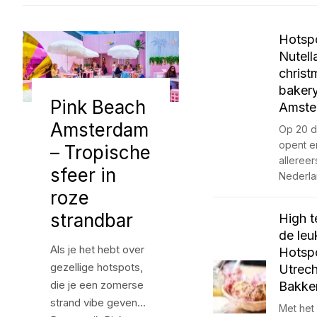
Hotsp
Nutell
christ
bakery
Pink Beach
Amste
Amsterdam
Op 20 
opent e
– Tropische
allereers
sfeer in
Nederl
roze
strandbar
High t
de leu
Als je het hebt over
Hotspo
gezellige hotspots,
Utrech
die je een zomerse
Bakke
strand vibe geven...
Met het