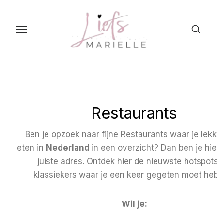
S
k
i
p
t
o
t
h
Restaurants
e
c
Ben je opzoek naar fijne Restaurants waar je lekk
o
eten in
Nederland
in een overzicht? Dan ben je hie
n
juiste adres. Ontdek hier de nieuwste hotspots
t
klassiekers waar je een keer gegeten moet he
e
n
Wil je:
t