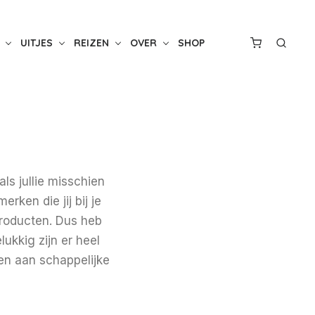
UITJES
REIZEN
OVER
SHOP
ls jullie misschien
ken die jij bij je
 producten. Dus heb
ukkig zijn er heel
en aan schappelijke