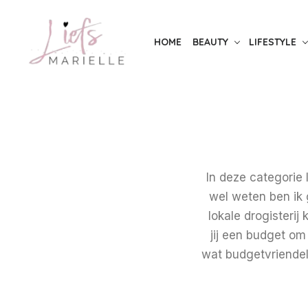
S
k
HOME
BEAUTY
LIFESTYLE
i
p
t
o
t
h
e
In deze categorie 
c
wel weten ben ik 
o
lokale drogisterij
n
jij een budget om
t
wat budgetvriendel
e
n
t