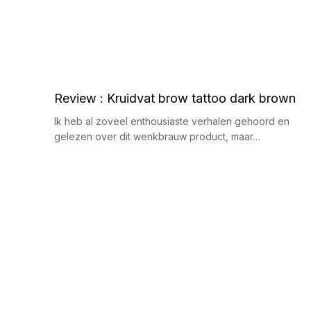
Review : Kruidvat brow tattoo dark brown
Ik heb al zoveel enthousiaste verhalen gehoord en
gelezen over dit wenkbrauw product, maar…
B
e
r