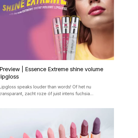
Preview | Essence Extreme shine volume
lipgloss
Lipgloss speaks louder than words! Of het nu
transparant, zacht roze óf juist intens fuchsia…