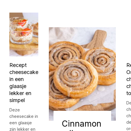
Recept
R
cheesecake
O
in een
c
glaasje
c
lekker en
to
simpel
De
ch
Deze
c
cheesecake in
Cinnamon
de
een glaasje
or
zijn lekker en