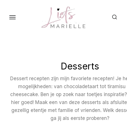
S
k
i
p
t
o
t
h
Desserts
e
c
Dessert recepten zijn mijn favoriete recepten! Je h
o
mogelijkheden: van chocoladetaart tot tiramisu
n
cheesecake. Ben je op zoek naar toetjes inspiratie?
t
hier goed! Maak een van deze desserts als afsluit
e
gezellig etentje met familie of vrienden. Welk dess
n
ga jij als eerste proberen?
t