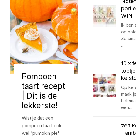
Noten
porti
WIN
Ik ben 
op not
Ze sma
…
10 x f
toetje
Pompoen
kerstd
taart recept
Op ker
| Dit is de
maak j
helemaa
lekkerste!
een…
Wist je dat een
zelf 
pompoen taart ook
fram
wel "pumpkin pie"