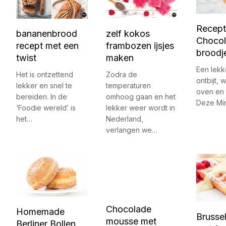
Recept
bananenbrood
zelf kokos
Choco
recept met een
frambozen ijsjes
broodj
twist
maken
Een lekk
Het is ontzettend
Zodra de
ontbijt, 
lekker en snel te
temperaturen
oven en 
bereiden. In de
omhoog gaan en het
Deze Mi
‘Foodie wereld’ is
lekker weer wordt in
het…
Nederland,
verlangen we…
Chocolade
Homemade
Brusse
mousse met
Berliner Bollen