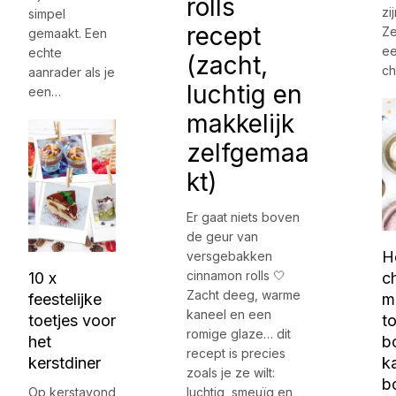
rolls
zi
simpel
recept
Ze
gemaakt. Een
ee
echte
(zacht,
c
aanrader als je
luchtig en
een…
makkelijk
zelfgemaa
kt)
Er gaat niets boven
de geur van
H
versgebakken
cinnamon rolls 🤍
10 x
c
Zacht deeg, warme
feestelijke
m
kaneel en een
toetjes voor
t
romige glaze… dit
het
b
recept is precies
kerstdiner
k
zoals je ze wilt:
b
Op kerstavond
luchtig, smeuïg en