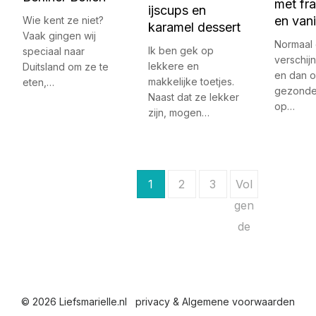
met fr
ijscups en
en vani
Wie kent ze niet?
karamel dessert
Vaak gingen wij
Normaal
Ik ben gek op
speciaal naar
verschij
lekkere en
Duitsland om ze te
en dan o
makkelijke toetjes.
eten,…
gezonde
Naast dat ze lekker
op…
zijn, mogen…
B
1
2
3
Vol
e
gen
de
r
i
c
© 2026 Liefsmarielle.nl
privacy & Algemene voorwaarden
h