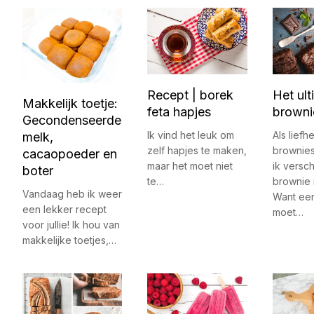
Recept | borek
Het ul
Makkelijk toetje:
feta hapjes
browni
Gecondenseerde
Ik vind het leuk om
Als lief
melk,
zelf hapjes te maken,
brownie
cacaopoeder en
maar het moet niet
ik versch
boter
te…
brownie 
Vandaag heb ik weer
Want ee
een lekker recept
moet…
voor jullie! Ik hou van
makkelijke toetjes,…