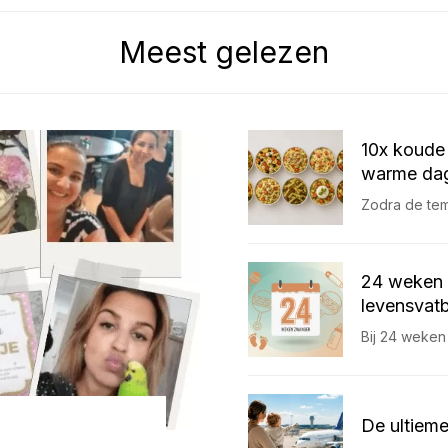
Meest gelezen
10x koude 
warme dag
Zodra de temp
24 weken 
levensvatb
Bij 24 weken
De ultieme