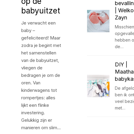
op de
bevalli
babyuitzet
| Welko
Zayn
Je verwacht een
Misschien 
baby –
opgevall
gefeliciteerd! Maar
hebben o
zodra je begint met
de…
het samenstellen
van de babyuitzet,
DIY |
vliegen de
Maatha
bedragen je om de
babyka
oren. Van
De afgel
kinderwagens tot
ben ik on
rompertjes: alles
veel bez
lijkt een flinke
met…
investering.
Gelukkig zijn er
manieren om slim…