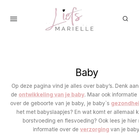
S
k
i
p
t
o
t
h
Baby
e
c
Op deze pagina vind je alles over baby’s. Denk aan
o
de
ontwikkeling van je baby
. Maar ook informatie
n
over de geboorte van je baby, je baby`s
gezondhe
t
het met babyslaapjes? En wat komt er allemaal ki
e
borstvoeding en flesvoeding? Ook lees je hier
n
informatie over de
verzorging
van je baby
t