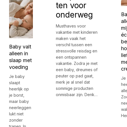
ten voor
onderweg
Ba
al
Musthaves voor
mi
vakantie met kinderen
éc
maken vaak het
be
verschil tussen een
Baby valt
ho
stressvolle reisdag en
alleen in
li
een ontspannen
slaap met
me
vakantie. Zodra je met
voeding
cr
een baby, dreumes of
peuter op pad gaat,
Je baby
Je 
merk je al snel dat
slaapt
hee
sommige producten
heerlijk op
all
onmisbaar zijn. Denk…
je borst,
Zo
maar baby
nee
neerleggen
wa
lukt niet
He
zonder
tranen. In