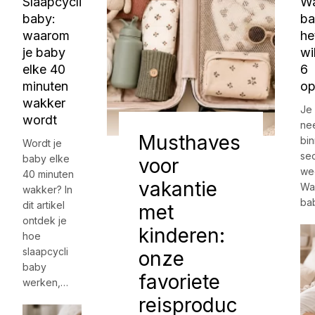
Slaapcycli
Wa
baby:
ba
waarom
he
je baby
wi
elke 40
6
minuten
op
wakker
Je 
wordt
ne
Musthaves
bi
Wordt je
sec
baby elke
voor
we
40 minuten
vakantie
Wa
wakker? In
ba
dit artikel
met
ontdek je
kinderen:
hoe
slaapcycli
onze
baby
favoriete
werken,…
reisproduc