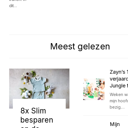
dit…
Meest gelezen
Zayn’s 
verjaar
Jungle f
Weken was
mijn hoo
bezig.…
8x Slim
besparen
Mijn