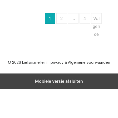
B
1
2
…
4
Vol
e
gen
de
r
i
c
© 2026 Liefsmarielle.nl
privacy & Algemene voorwaarden
h
t
Mobiele versie afsluiten
e
n
p
a