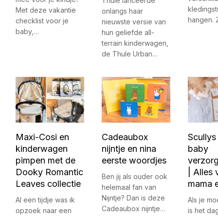
Thule lanceerde
kledings
Met deze vakantie
onlangs haar
hangen. 
checklist voor je
nieuwste versie van
baby,…
hun geliefde all-
terrain kinderwagen,
de Thule Urban…
Maxi-Cosi en
Cadeaubox
Scully
kinderwagen
nijntje en nina
baby
pimpen met de
eerste woordjes
verzor
Dooky Romantic
| Alles
Ben jij als ouder ook
Leaves collectie
mama e
helemaal fan van
Nijntje? Dan is deze
Al een tijdje was ik
Als je mo
Cadeaubox nijntje…
opzoek naar een
is het da