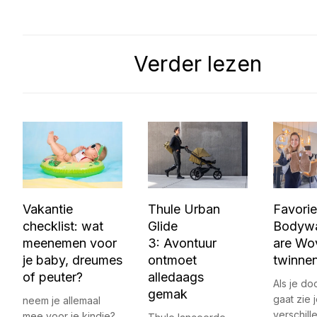
Verder lezen
Vakantie
Thule Urban
Favorie
checklist: wat
Glide
Bodyw
meenemen voor
3: Avontuur
are Wo
je baby, dreumes
ontmoet
twinne
of peuter?
alledaags
Als je do
gemak
gaat zie 
neem je allemaal
verschill
mee voor je kindje?