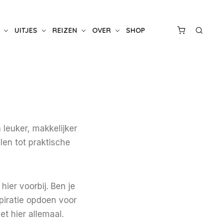
UITJES
REIZEN
OVER
SHOP
n leuker, makkelijker
en tot praktische
ier voorbij. Ben je
spiratie opdoen voor
t hier allemaal.