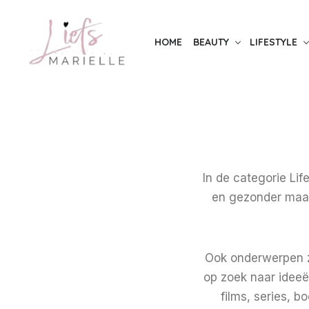
S
k
HOME
BEAUTY
LIFESTYLE
i
p
t
o
t
h
e
In de categorie Life
c
en gezonder maak
o
n
t
Ook onderwerpen zo
e
op zoek naar ideeën
n
films, series, 
t