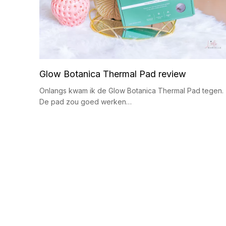
Glow Botanica Thermal Pad review
Onlangs kwam ik de Glow Botanica Thermal Pad tegen.
De pad zou goed werken…
B
e
r
i