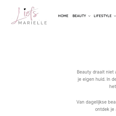
S
k
HOME
BEAUTY
LIFESTYLE
i
p
t
o
t
h
e
c
Beauty draait niet
o
je eigen huid. In 
n
het
t
e
Van dagelijkse beau
n
ontdek je 
t