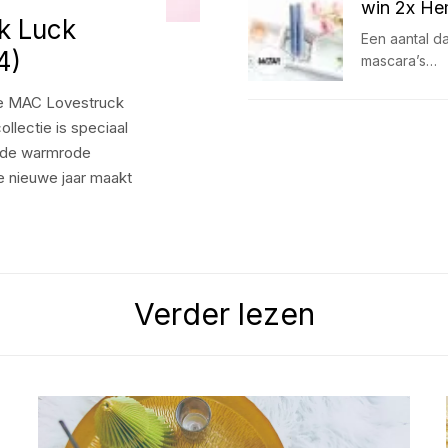
win 2x He
k Luck
Een aantal d
4)
mascara’s…
De MAC Lovestruck
llectie is speciaal
n de warmrode
se nieuwe jaar maakt
Verder lezen