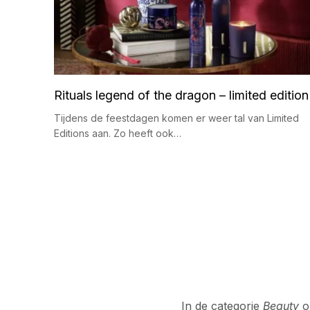
Rituals legend of the dragon – limited edition
Tijdens de feestdagen komen er weer tal van Limited
Editions aan. Zo heeft ook…
B
e
r
i
In de categorie
Beauty
on