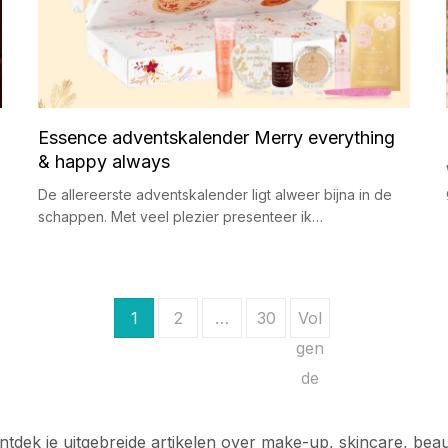
Essence adventskalender Merry everything
& happy always
De allereerste adventskalender ligt alweer bijna in de
schappen. Met veel plezier presenteer ik…
1
2
…
30
Vol
gen
de
tdek je uitgebreide artikelen over make-up, skincare, be