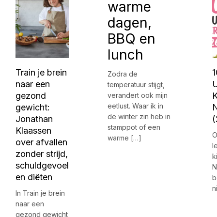
warme
dagen,
BBQ en
lunch
Train je brein
1
Zodra de
naar een
U
temperatuur stijgt,
gezond
K
verandert ook mijn
eetlust. Waar ik in
gewicht:
N
de winter zin heb in
Jonathan
(
stamppot of een
Klaassen
O
warme […]
over afvallen
l
zonder strijd,
k
schuldgevoel
N
en diëten
b
n
In Train je brein
naar een
gezond gewicht