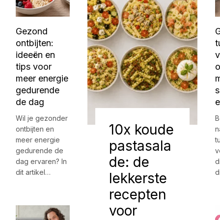
Gezond
ontbijten:
t
ideeën en
v
tips voor
o
meer energie
m
gedurende
s
de dag
e
Wil je gezonder
B
10x koude
ontbijten en
n
meer energie
t
pastasala
gedurende de
v
de: de
dag ervaren? In
d
dit artikel…
d
lekkerste
recepten
voor