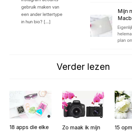
gebruik maken van
Mijn 
een ander lettertype
Macb
in hun bio? […]
Eigenli
helemaa
plan o
Verder lezen
18 apps die elke
Zo maak ik mijn
15 opm