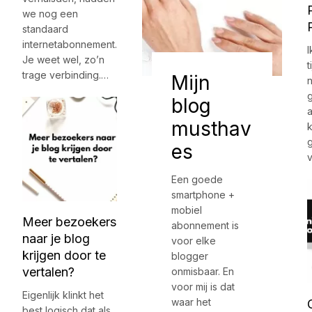
we nog een
standaard
internetabonnement.
I
Je weet wel, zo’n
t
trage verbinding.…
Mijn
blog
a
musthav
es
Een goede
smartphone +
mobiel
Meer bezoekers
abonnement is
naar je blog
voor elke
krijgen door te
blogger
vertalen?
onmisbaar. En
voor mij is dat
Eigenlijk klinkt het
waar het
best logisch dat als