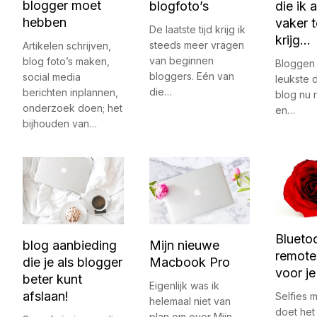
blogger moet
blogfoto’s
die ik 
hebben
vaker 
De laatste tijd krijg ik
krijg…
steeds meer vragen
Artikelen schrijven,
van beginnen
blog foto’s maken,
Bloggen 
bloggers. Eén van
social media
leukste da
die…
berichten inplannen,
blog nu r
onderzoek doen; het
en…
bijhouden van…
Blueto
blog aanbieding
Mijn nieuwe
remote
die je als blogger
Macbook Pro
voor je
beter kunt
Eigenlijk was ik
afslaan!
Selfies 
helemaal niet van
doet het
plan om over Mijn