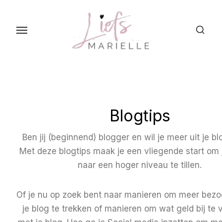
S
k
i
p
t
o
t
h
Blogtips
e
c
Ben jij (beginnend) blogger en wil je meer uit je b
o
Met deze blogtips maak je een vliegende start om
n
naar een hoger niveau te tillen.
t
e
Of je nu op zoek bent naar manieren om meer bezo
n
je blog te trekken of manieren om wat geld bij te 
t