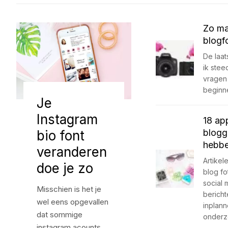
Zo ma
blogf
De laats
ik stee
vragen
begin
Je
Instagram
18 ap
blogg
bio font
hebb
veranderen
Artikel
doe je zo
blog fo
social 
Misschien is het je
bericht
wel eens opgevallen
inplann
dat sommige
onder
instagram acounts