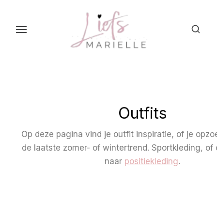
S
k
i
p
t
o
t
h
Outfits
e
c
Op deze pagina vind je outfit inspiratie, of je opz
o
de laatste zomer- of wintertrend. Sportkleding, of
n
naar
positiekleding
.
t
e
n
t