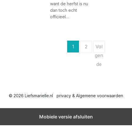
want de herfst is nu
dan toch echt
officieel…
B
1
2
Vol
e
gen
de
r
i
c
© 2026 Liefsmarielle.nl
privacy & Algemene voorwaarden
h
t
Mobiele versie afsluiten
e
n