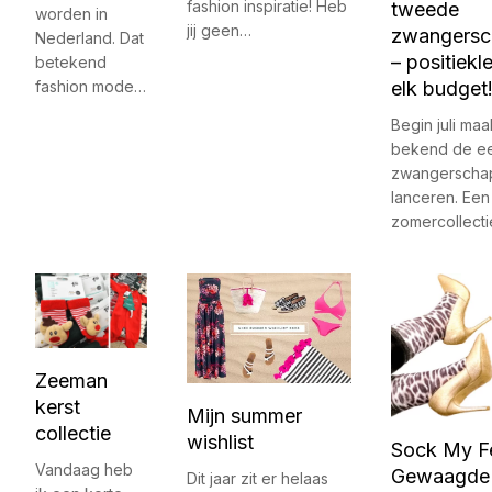
fashion inspiratie! Heb
tweede
worden in
jij geen…
zwangersch
Nederland. Dat
– positiekl
betekend
elk budget
fashion mode…
Begin juli ma
bekend de ee
zwangerschap
lanceren. Een
zomercollect
Zeeman
kerst
Mijn summer
collectie
wishlist
Sock My F
Vandaag heb
Gewaagde 
Dit jaar zit er helaas