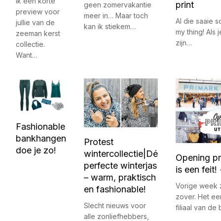
ik een korte
print
geen zomervakantie
preview voor
meer in… Maar toch
Al die saaie so
jullie van de
kan ik stiekem…
my thing! Als j
zeeman kerst
zijn…
collectie.
Want…
Fashionable
bankhangen
Protest
doe je zo!
wintercollectie|Dé
Opening pr
perfecte winterjas
is een feit
– warm, praktisch
Vorige week 
en fashionable!
zover. Het ee
Slecht nieuws voor
filiaal van d
alle zonliefhebbers,