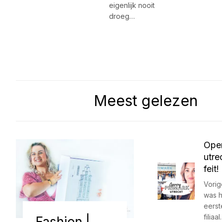
eigenlijk nooit
droeg…
Meest gelezen
Open
utre
feit
Vori
was h
eerst
filiaa
Fashion |