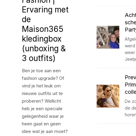
Ervaring met
Acht
de
sche
Maison365
Part
kledingbox
Afge
werd 
(unboxing &
weer 
3 outfits)
Jeet
Ben je toe aan een
Prev
fashion upgrade? Of
Pri
vind je het leuk om
coll
nieuwe outfits uit te
proberen? Wellicht
De zo
de de
heb je een speciale
horen
gelegenheid waar je
heen gaat en geen
idee wat je aan moet?