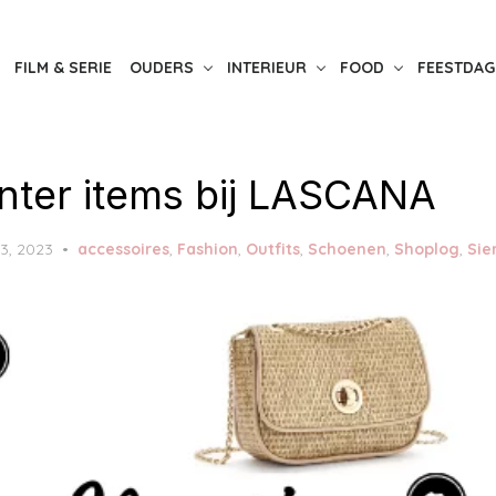
FILM & SERIE
OUDERS
INTERIEUR
FOOD
FEESTDAG
nter items bij LASCANA
3, 2023
accessoires
,
Fashion
,
Outfits
,
Schoenen
,
Shoplog
,
Sie