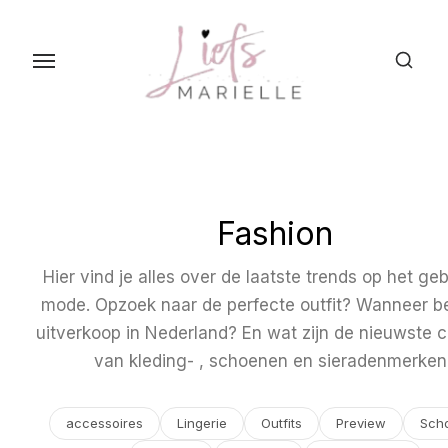
S
k
i
p
t
o
t
h
Fashion
e
c
Hier vind je alles over de laatste trends op het ge
o
mode. Opzoek naar de perfecte outfit? Wanneer b
n
uitverkoop in Nederland? En wat zijn de nieuwste c
t
van kleding- , schoenen en sieradenmerken
e
n
accessoires
Lingerie
Outfits
Preview
Sch
t