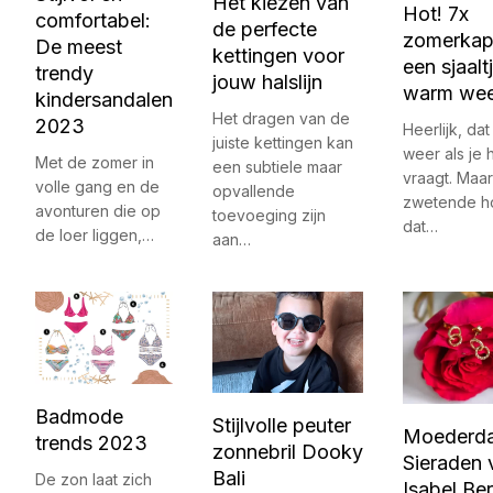
Het kiezen van
Hot! 7x
comfortabel:
de perfecte
zomerkap
De meest
kettingen voor
een sjaalt
trendy
jouw halslijn
warm wee
kindersandalen
Het dragen van de
2023
Heerlijk, da
juiste kettingen kan
weer als je h
Met de zomer in
een subtiele maar
vraagt. Maar
volle gang en de
opvallende
zwetende h
avonturen die op
toevoeging zijn
dat…
de loer liggen,…
aan…
Badmode
Stijlvolle peuter
Moederdag
trends 2023
zonnebril Dooky
Sieraden 
Bali
De zon laat zich
Isabel Be