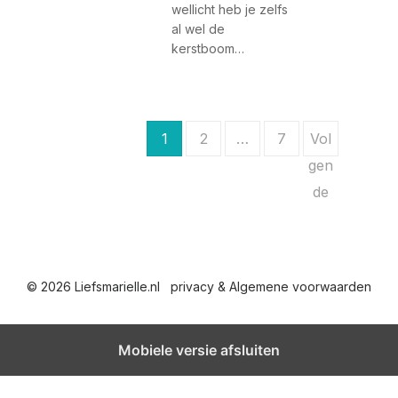
wellicht heb je zelfs
al wel de
kerstboom…
B
1
2
…
7
Vol
e
gen
de
r
i
c
© 2026 Liefsmarielle.nl
privacy & Algemene voorwaarden
h
t
Mobiele versie afsluiten
e
n