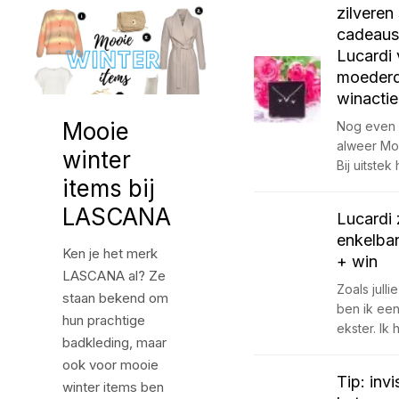
zilveren
cadeaus
Lucardi 
moeder
winactie
Mooie
Nog even e
alweer Mo
winter
Bij uitstek
items bij
LASCANA
Lucardi 
enkelban
Ken je het merk
+ win
LASCANA al? Ze
Zoals julli
staan bekend om
ben ik ee
hun prachtige
ekster. Ik
badkleding, maar
ook voor mooie
Tip: inv
winter items ben