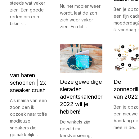
steeds wat vaker
Nu het mooier weer
Ben je opzo
zien. Een goede
wordt, laat de zon
een fijn ca
reden om een
zich weer vaker
moederdag?
bikini-…
zien. En dat…
ik vandaag
van haren
De
Deze geweldige
schoenen | 2x
zonnebril
sieraden
sneaker crush
van 2022
adventskalender
Als mama van een
2022 wil je
Ben je opzo
zoon ben ik
hebben!
een nieuwe 
opzoek naar toffe
Vandaag nee
modieuze
De winkels zijn
mee in dé…
sneakers die
gevuld met
gemakkelijk…
kerstversiering,