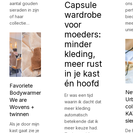
Capsule
aantal gouden
ons
sieraden in zijn
per
wardrobe
of haar
bie
voor
collectie…
mee
uni
moeders:
minder
kleding,
meer rust
in je kast
én hoofd
Favoriete
Ne
Bodywarmer
Er was een tijd
Ur
We are
waarin ik dacht dat
col
Wovens +
meer kleding
KA
twinnen
automatisch
sie
betekende dat ik
Als je door mijn
meer keuze had.
kast gaat zie je
De 