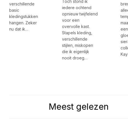
Toch stond ik
verschillende
bren
iedere ochtend
basic
all
opnieuw twijfelend
kledingstukken
tem
voor een
hangen. Zeker
maa
overvolle kast.
nu dat ik…
een
Stapels kleding,
glo
verschillende
sie
stijlen, miskopen
coll
die ik eigenlijk
Ka
nooit droeg…
Meest gelezen