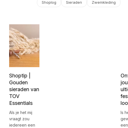
Shoplog
Sieraden
Zwemkleding
Shoptip |
On
Gouden
jo
sieraden van
ult
TOV
fes
Essentials
lo
Als je het mij
Is h
vraagt zou
gew
iedereen een
een 