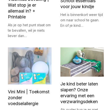
School essentials
Wat stop je er
voor jouw kindje
allemaal in? +
Het is binnenkort weer tijd
Printable
om naar school te gaan.
Als je op het punt staat om
En of je kind…
te bevallen, wil je niets
liever dan…
Je kind beter laten
slapen? Onze
Vini Mini | Toekomst
ervaring met een
zonder
verzwaringsdeken
voedselallergie
Als ouder kun je er niet