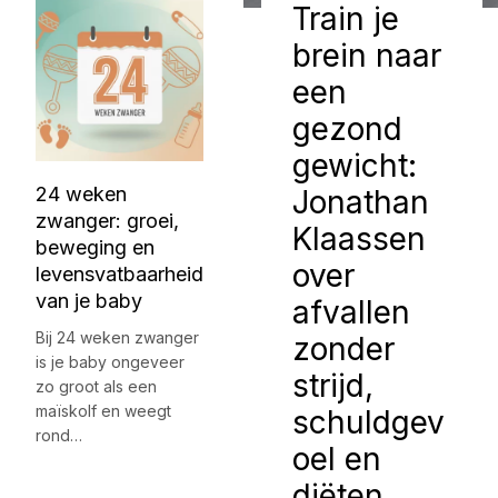
Train je
brein naar
een
gezond
gewicht:
24 weken
Jonathan
zwanger: groei,
Klaassen
beweging en
over
levensvatbaarheid
van je baby
afvallen
Bij 24 weken zwanger
zonder
is je baby ongeveer
strijd,
zo groot als een
maïskolf en weegt
schuldgev
rond…
oel en
diëten