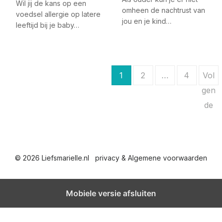
Wil jij de kans op een
omheen de nachtrust van
voedsel allergie op latere
jou en je kind…
leeftijd bij je baby…
B
1
2
…
4
Vol
e
gen
de
r
i
c
© 2026 Liefsmarielle.nl
privacy & Algemene voorwaarden
h
t
Mobiele versie afsluiten
e
n