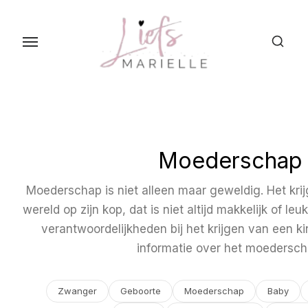
S
k
i
p
t
o
t
h
Moederschap
e
c
Moederschap is niet alleen maar geweldig. Het krij
o
wereld op zijn kop, dat is niet altijd makkelijk of l
n
verantwoordelijkheden bij het krijgen van een ki
t
informatie over het moedersch
e
n
Zwanger
Geboorte
Moederschap
Baby
t