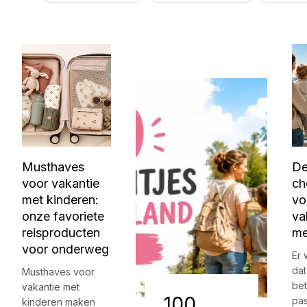
Musthaves
De
voor vakantie
ch
met kinderen:
vo
onze favoriete
va
reisproducten
me
voor onderweg
Er 
dat
Musthaves voor
be
vakantie met
100
pa
kinderen maken