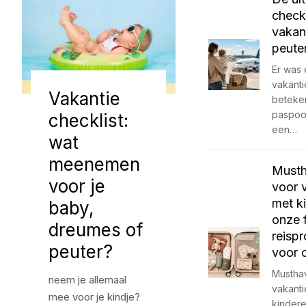
checkl
vakan
peute
Er was 
vakanti
Vakantie
beteke
paspoo
checklist:
een…
wat
meenemen
Must
voor je
voor 
met k
baby,
onze 
dreumes of
reisp
peuter?
voor 
Mustha
neem je allemaal
vakanti
mee voor je kindje?
kinder