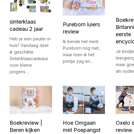
Boekre
sinterklaas
Pureborn luiers
Britann
cadeau 2 jaar
review
eerste
Heb je een peuter in
encycl
Ik kende het merk
huis? Vandaag deel
Pureborn nog niet,
Je kindje
ik geschikte
maar toen ik het
leergierig
Sinterklaascadeaus
printje zag en…
maar goe
voor kleine
als oude
jongens…
Boekreview |
Hoe Omgaan
Oxelo 
Beren kijken
met Poepangst
review 