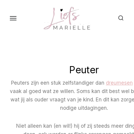
S
k
i
p
t
o
t
h
Peuter
e
c
Peuters zijn een stuk zelfstandiger dan
dreumesen
o
vaak al goed wat ze willen. Soms kan dit best wel 
n
wat jij als ouder vraagt van je kind. En dit kan zor
t
nodige uitdagingen.
e
n
Niet alleen kan (en wil!) hij of zij steeds meer din
t