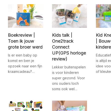
Boekreview |
Kids talk |
Kid Kn
Toen ik jouw
One2track
| Bouw
grote broer werd
Connect
kinder
UP(GPS horloge
Is er een baby op
Educatie
review)
komst en ben je
is altijd
opzoek naar een fijn
idee voo
Lekker buitenspelen
kraamcadeau?…
of kleute
is voor kinderen
super gezond. Voor
ons ouders toch
soms ook wel…