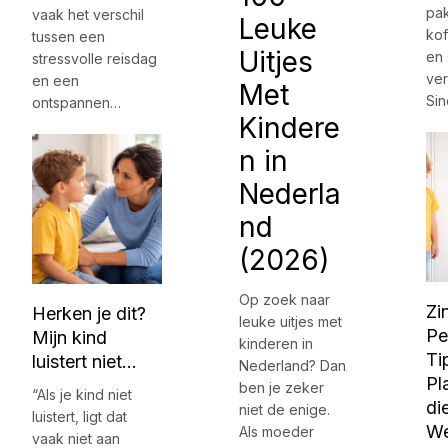
pa
vaak het verschil
Leuke
kof
tussen een
Uitjes
en
stressvolle reisdag
ver
en een
Met
Si
ontspannen…
Kindere
n in
Nederla
nd
(2026)
Op zoek naar
Zi
Herken je dit?
leuke uitjes met
Pe
Mijn kind
kinderen in
Ti
luistert niet…
Nederland? Dan
Pl
ben je zeker
“Als je kind niet
di
niet de enige.
luistert, ligt dat
We
Als moeder
vaak niet aan