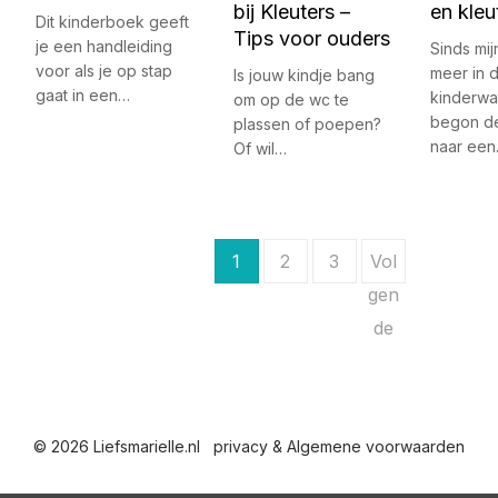
bij Kleuters –
en kleu
Dit kinderboek geeft
Tips voor ouders
je een handleiding
Sinds mij
voor als je op stap
meer in 
Is jouw kindje bang
gaat in een…
kinderwa
om op de wc te
begon d
plassen of poepen?
naar ee
Of wil…
B
1
2
3
Vol
e
gen
de
r
i
c
© 2026 Liefsmarielle.nl
privacy & Algemene voorwaarden
h
t