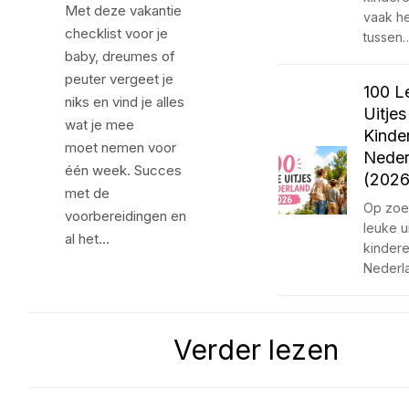
Met deze vakantie
vaak he
checklist voor je
tussen
baby, dreumes of
peuter vergeet je
100 L
niks en vind je alles
Uitje
wat je mee
Kinder
moet nemen voor
Neder
één week. Succes
(2026
met de
Op zoe
voorbereidingen en
leuke u
al het…
kindere
Nederl
Verder lezen