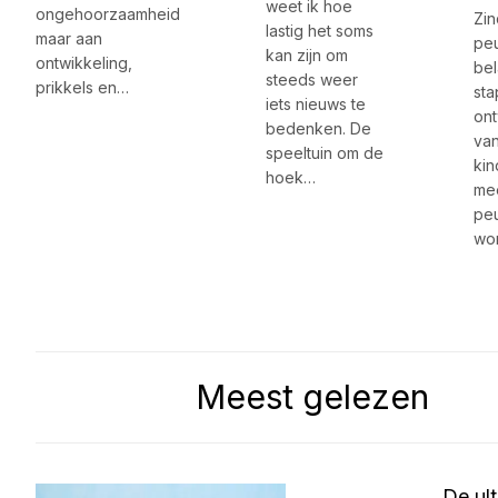
weet ik hoe
ongehoorzaamheid
Zin
lastig het soms
maar aan
peu
kan zijn om
ontwikkeling,
bel
steeds weer
prikkels en…
sta
iets nieuws te
ont
bedenken. De
van
speeltuin om de
kin
hoek…
me
peu
wo
Meest gelezen
De ul