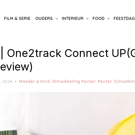
FILM & SERIE
OUDERS
INTERIEUR
FOOD
FEESTDAG
k | One2track Connect UP
review)
, 2024
Moeder & Kind
,
Ontwikkeling Peuter
,
Peuter
,
Schoolki