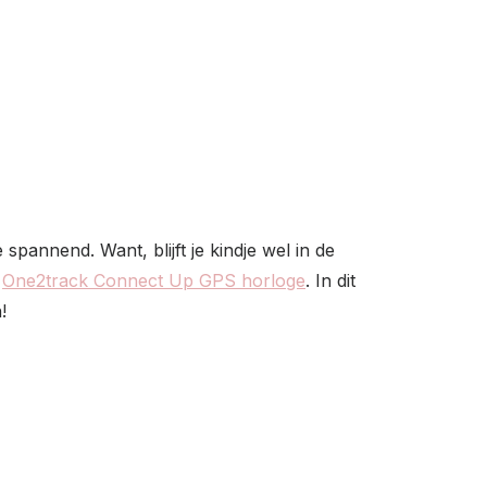
annend. Want, blijft je kindje wel in de
t
One2track Connect Up GPS horloge
. In dit
!