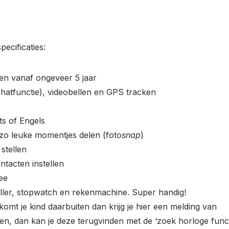
ecificaties:
ren vanaf ongeveer 5 jaar
(chatfunctie), videobellen en GPS tracken
its of Engels
 zo leuke momentjes delen (foto
snap
)
 stellen
ntacten instellen
ee
ller, stopwatch en rekenmachine. Super handig!
, komt je kind daarbuiten dan krijg je hier een melding van
len, dan kan je deze terugvinden met de ‘zoek horloge funct