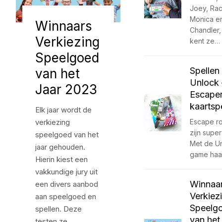
Joey, Rac
Monica e
Winnaars
Chandler,
Verkiezing
kent ze…
Speelgoed
Spellen 
van het
Unlock 
Jaar 2023
Escape
kaartsp
Elk jaar wordt de
verkiezing
Escape r
zijn super
speelgoed van het
Met de U
jaar gehouden.
game haa
Hierin kiest een
vakkundige jury uit
Winnaa
een divers aanbod
Verkiez
aan speelgoed en
Speelg
spellen. Deze
van het
testen ze