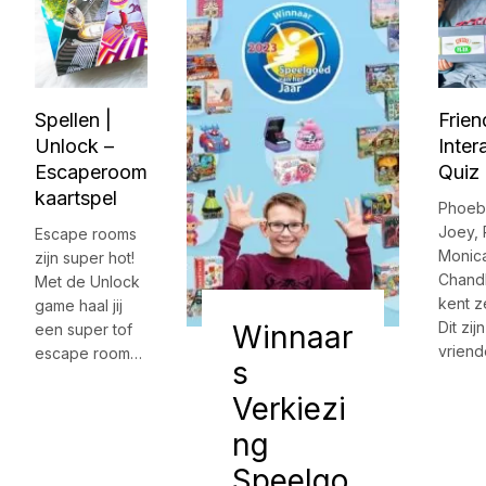
Spellen |
Frien
Unlock –
Inter
Escaperoom
Quiz
kaartspel
Phoeb
Joey, 
Escape rooms
Monic
zijn super hot!
Chandl
Met de Unlock
kent z
game haal jij
Dit zij
Winnaar
een super tof
vriend
escape room…
s
Verkiezi
ng
Speelgo