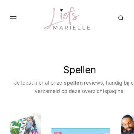
S
k
i
p
t
o
t
h
Spellen
e
c
Je leest hier al onze
spellen
reviews, handig bij e
o
verzameld op deze overzichtspagina.
n
t
e
n
t