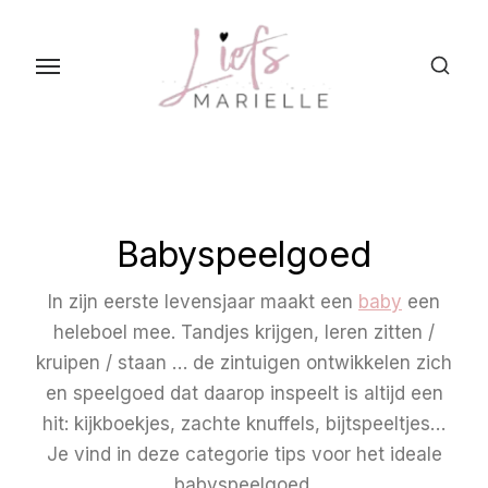
S
k
i
p
t
o
t
h
Babyspeelgoed
e
c
In zijn eerste levensjaar maakt een
baby
een
o
heleboel mee. Tandjes krijgen, leren zitten /
n
kruipen / staan … de zintuigen ontwikkelen zich
t
en speelgoed dat daarop inspeelt is altijd een
e
hit: kijkboekjes, zachte knuffels, bijtspeeltjes…
n
Je vind in deze categorie tips voor het ideale
t
babyspeelgoed.