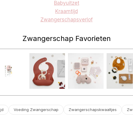
Babyuitzet
Kraamtijd
Zwangerschapsverlof
Zwangerschap Favorieten
jd
Voeding Zwangerschap
Zwangerschaps­kwaaltjes
Zw