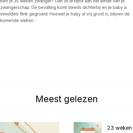
Ben je 35 weken zwanger? Dan zit je bijna aan het einde van je
zwangerschap. De bevalling komt steeds dichterbij en je baby is
inmiddels flink gegroeid. Hoewel je baby al vrij groot is, blijven de
komende weken…
Meest gelezen
23 weken 