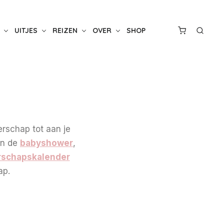
UITJES
REIZEN
OVER
SHOP
erschap tot aan je
an de
babyshower
,
schapskalender
ap.