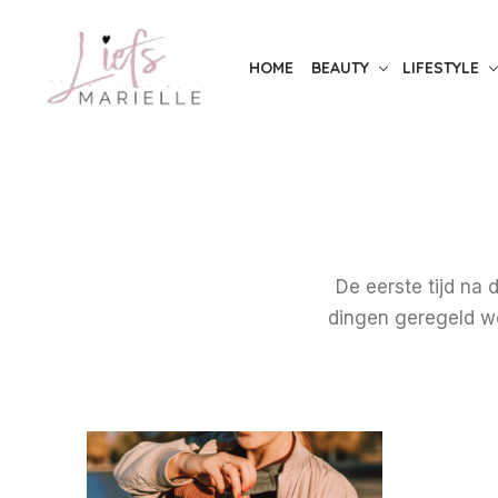
S
k
HOME
BEAUTY
LIFESTYLE
i
p
t
o
t
h
e
De eerste tijd na
c
dingen geregeld wor
o
n
t
e
n
t