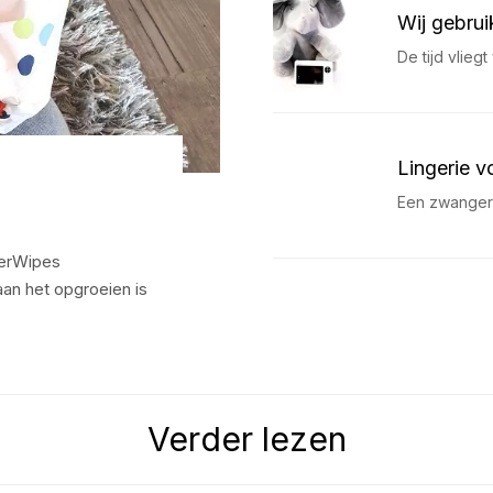
Wij gebrui
De tijd vlieg
Lingerie v
Een zwangers
terWipes
aan het opgroeien is
Verder lezen