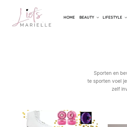
S
k
HOME
BEAUTY
LIFESTYLE
i
p
t
o
t
h
e
Sporten en be
c
te sporten voel je
o
zelf in
n
t
e
n
t