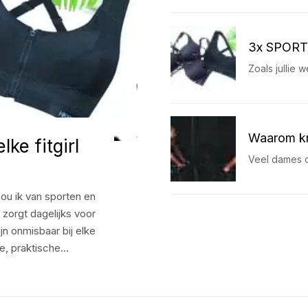
3x SPORT B
Zoals jullie
Waarom kra
ke fitgirl
Veel dames o
hou ik van sporten en
t zorgt dagelijks voor
jn onmisbaar bij elke
de, praktische…