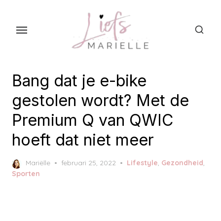
S
k
i
p
t
o
Bang dat je e-bike
t
gestolen wordt? Met de
h
Premium Q van QWIC
e
c
hoeft dat niet meer
o
n
P
Mariëlle
februari 25, 2022
Lifestyle
,
Gezondheid
,
t
o
Sporten
s
e
t
n
e
t
d