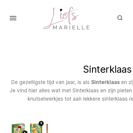
S
k
i
p
t
o
t
h
Sinterklaas
e
c
De gezelligste tijd van jaar, is als
Sinterklaas
en zi
o
Je vind hier alles wat met Sinterklaas en zijn piete
n
knutselwerkjes tot aan lekkere sinterklaas 
t
e
n
t