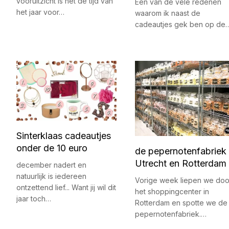
vooruitzicht is het de tijd van
Eén van de vele redenen
het jaar voor…
waarom ik naast de
cadeautjes gek ben op de
Sinterklaas cadeautjes
onder de 10 euro
de pepernotenfabriek 
Utrecht en Rotterdam
december nadert en
natuurlijk is iedereen
Vorige week liepen we doo
ontzettend lief... Want jij wil dit
het shoppingcenter in
jaar toch…
Rotterdam en spotte we de
pepernotenfabriek.…