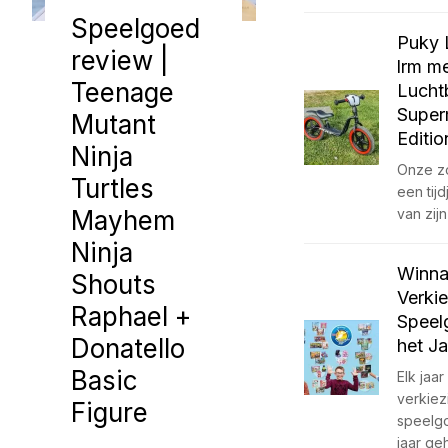
Speelgoed
Puky 
review |
lrm m
Teenage
Lucht
Super
Mutant
Editio
Ninja
Onze z
Turtles
een tijd
Mayhem
van zij
Ninja
Winna
Shouts
Verki
Raphael +
Speel
Donatello
het J
Basic
Elk jaa
verkiez
Figure
speelg
jaar g