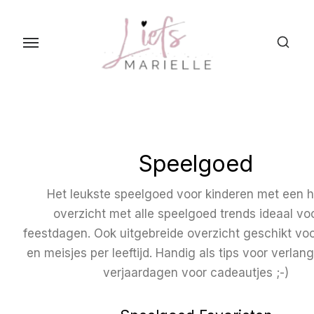
S
k
i
p
t
o
t
h
Speelgoed
e
c
Het leukste speelgoed voor kinderen met een 
o
overzicht met alle speelgoed trends ideaal vo
n
feestdagen. Ook uitgebreide overzicht geschikt vo
t
en meisjes per leeftijd. Handig als tips voor verlangli
e
verjaardagen voor cadeautjes ;-)
n
t