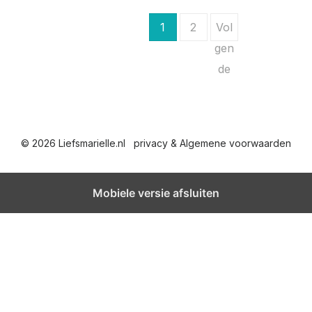
B
1
2
Vol
e
gen
de
r
i
c
© 2026 Liefsmarielle.nl
privacy & Algemene voorwaarden
h
t
Mobiele versie afsluiten
e
n
p
a
g