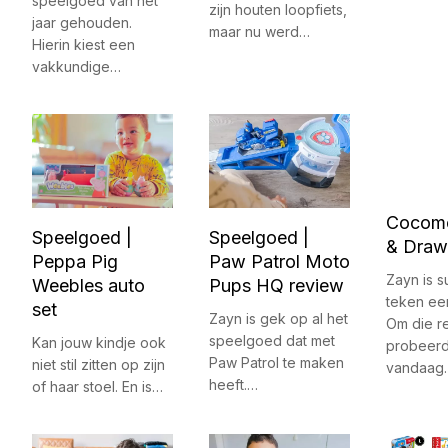
speelgoed van het
zijn houten loopfiets,
jaar gehouden.
maar nu werd…
Hierin kiest een
vakkundige…
Cocome
Speelgoed |
Speelgoed |
& Draw
Peppa Pig
Paw Patrol Moto
Zayn is 
Weebles auto
Pups HQ review
teken ee
set
Zayn is gek op al het
Om die r
speelgoed dat met
Kan jouw kindje ook
probeer
Paw Patrol te maken
niet stil zitten op zijn
vandaag
heeft.…
of haar stoel. En is…