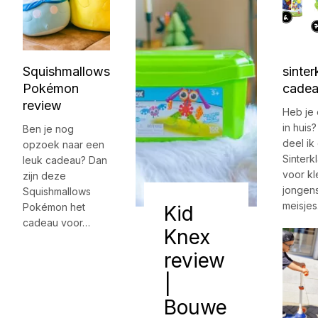
Squishmallows
sinter
Pokémon
cadea
review
Heb je
in huis
Ben je nog
deel ik
opzoek naar een
Sinter
leuk cadeau? Dan
voor kl
zijn deze
jongens
Squishmallows
meisje
Pokémon het
Kid
cadeau voor…
Knex
review
|
Bouwe