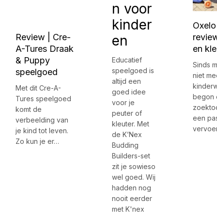
n voor
kinder
Oxelo
Review | Cre-
review
en
A-Tures Draak
en kle
& Puppy
Educatief
Sinds m
speelgoed is
speelgoed
niet me
altijd een
kinder
Met dit Cre-A-
goed idee
begon 
Tures speelgoed
voor je
zoektoc
komt de
peuter of
een pa
verbeelding van
kleuter. Met
vervoe
je kind tot leven.
de K’Nex
Zo kun je er…
Budding
Builders-set
zit je sowieso
wel goed. Wij
hadden nog
nooit eerder
met K'nex