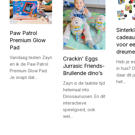
Sinterk
Paw Patrol
cadeau 
Premium Glow
voor e
Pad
dreume
Vandaag testen Zayn
Crackin’ Eggs
Heb je e
en ik de Paw Patrol
Jurrasic Friends-
in huis? 
Premium Glow Pad.
Brullende dino’s
daar dit 
Je snapt dat…
het…
Zayn is de laatste tijd
helemaal into
Dinosaurussen. En dit
interactieve
speelgoed, ook
wel…